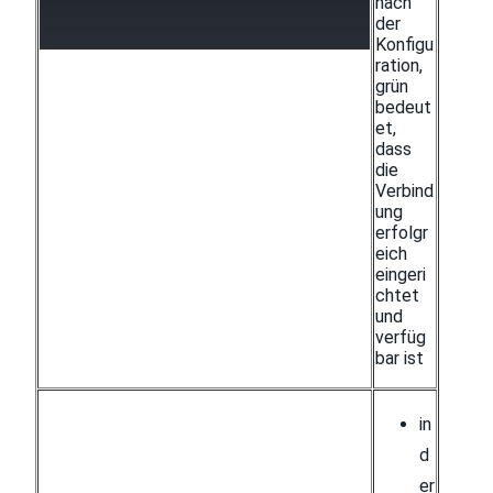
nach
der
Konfigu
ration,
grün
bedeut
et,
dass
die
Verbind
ung
erfolgr
eich
eingeri
chtet
und
verfüg
bar ist
in
d
er