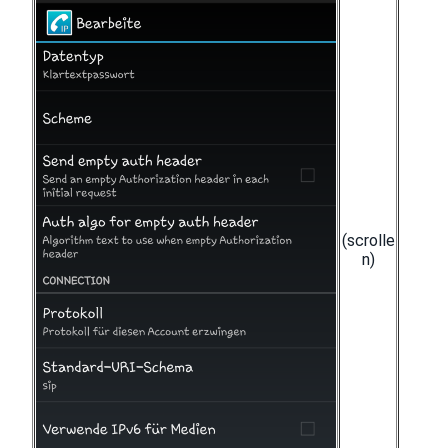
(scrolle
n)