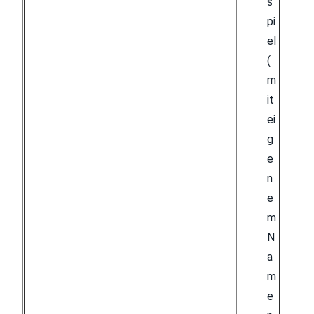
s
pi
el
(
m
it
ei
g
e
n
e
m
N
a
m
e