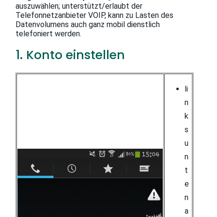
auszuwählen; unterstützt/erlaubt der
Telefonnetzanbieter VOIP, kann zu Lasten des
Datenvolumens auch ganz mobil dienstlich
telefoniert werden.
1. Konto einstellen
li
n
k
s
u
n
t
e
n
a