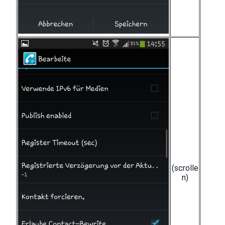
(scrolle
n)