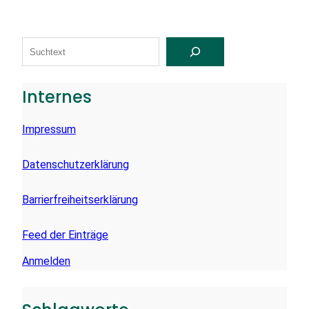
S
U
C
H
E
Internes
N
Impressum
Datenschutzerklärung
Barrierfreiheitserklärung
Feed der Einträge
Anmelden