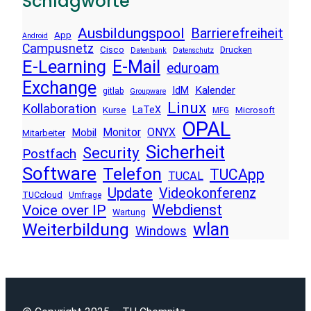
Schlagworte
Ausbildungspool
Barrierefreiheit
App
Android
Campusnetz
Cisco
Drucken
Datenbank
Datenschutz
E-Learning
E-Mail
eduroam
Exchange
Kalender
IdM
gitlab
Groupware
Linux
Kollaboration
LaTeX
Kurse
Microsoft
MFG
OPAL
Monitor
ONYX
Mobil
Mitarbeiter
Sicherheit
Security
Postfach
Software
Telefon
TUCApp
TUCAL
Update
Videokonferenz
TUCcloud
Umfrage
Voice over IP
Webdienst
Wartung
wlan
Weiterbildung
Windows