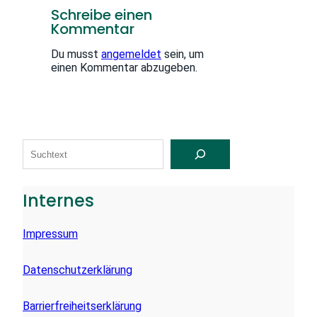
Schreibe einen
Kommentar
Du musst
angemeldet
sein, um
einen Kommentar abzugeben.
S
U
C
H
E
Internes
N
Impressum
Datenschutzerklärung
Barrierfreiheitserklärung