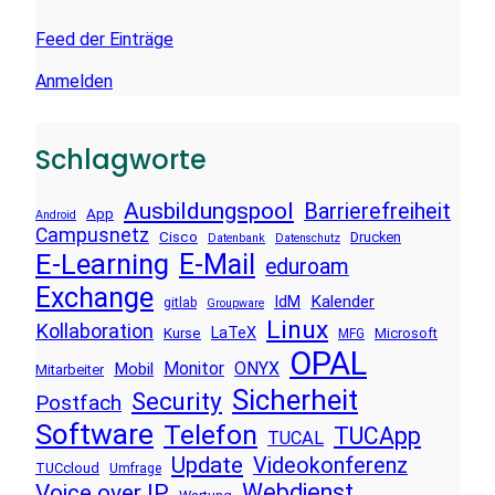
Feed der Einträge
Anmelden
Schlagworte
Ausbildungspool
Barrierefreiheit
App
Android
Campusnetz
Cisco
Drucken
Datenbank
Datenschutz
E-Learning
E-Mail
eduroam
Exchange
Kalender
IdM
gitlab
Groupware
Linux
Kollaboration
LaTeX
Kurse
Microsoft
MFG
OPAL
Monitor
ONYX
Mobil
Mitarbeiter
Sicherheit
Security
Postfach
Software
Telefon
TUCApp
TUCAL
Update
Videokonferenz
TUCcloud
Umfrage
Voice over IP
Webdienst