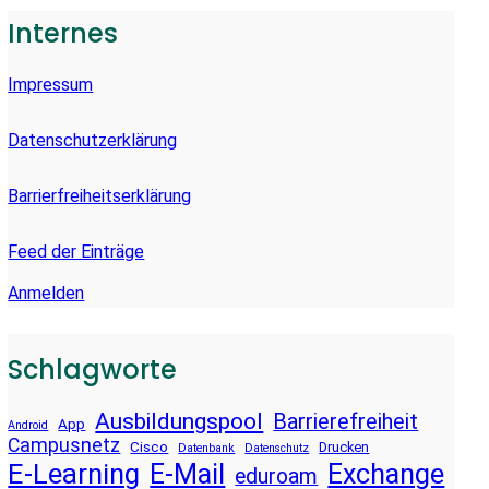
E
Internes
N
Impressum
Datenschutzerklärung
Barrierfreiheitserklärung
Feed der Einträge
Anmelden
Schlagworte
Ausbildungspool
Barrierefreiheit
App
Android
Campusnetz
Cisco
Drucken
Datenbank
Datenschutz
E-Learning
E-Mail
Exchange
eduroam