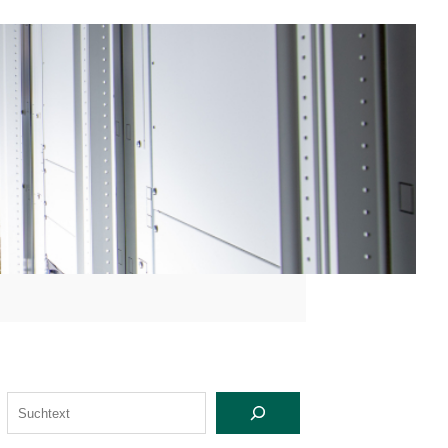
S
U
C
H