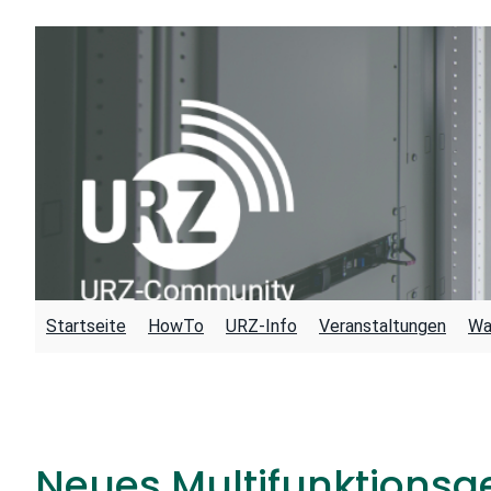
Zum
Inhalt
springen
Startseite
HowTo
URZ-Info
Veranstaltungen
Wa
Neues Multifunktionsg