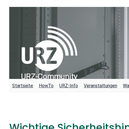
Zum
Inhalt
springen
Startseite
HowTo
URZ-Info
Veranstaltungen
Wa
Wichtige Sicherheitshi