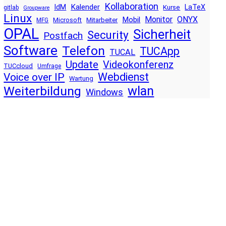
Kollaboration
Kalender
IdM
LaTeX
Kurse
gitlab
Groupware
Linux
Monitor
ONYX
Mobil
Microsoft
Mitarbeiter
MFG
OPAL
Sicherheit
Security
Postfach
Software
Telefon
TUCApp
TUCAL
Update
Videokonferenz
TUCcloud
Umfrage
Voice over IP
Webdienst
Wartung
wlan
Weiterbildung
Windows