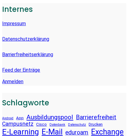
E
Internes
N
Impressum
Datenschutzerklärung
Barrierfreiheitserklärung
Feed der Einträge
Anmelden
Schlagworte
Ausbildungspool
Barrierefreiheit
App
Android
Campusnetz
Cisco
Drucken
Datenbank
Datenschutz
E-Learning
E-Mail
Exchange
eduroam