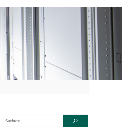
S
U
C
H