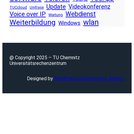
Update
Videokonferenz
TUCcloud
Umfrage
Voice over IP
Webdienst
Wartung
wlan
Weiterbildung
Windows
@ Copyright 2025 – TU Chemnitz
Universitätsrechenzentrum
Designed by
WordPress Development Agency