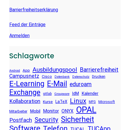
Barrierfreiheitserklärung
Feed der Einträge
Anmelden
Schlagworte
Ausbildungspool
Barrierefreiheit
App
Android
Campusnetz
Cisco
Drucken
Datenbank
Datenschutz
E-Learning
E-Mail
eduroam
Exchange
Kalender
IdM
gitlab
Groupware
Linux
Kollaboration
LaTeX
Kurse
Microsoft
MFG
OPAL
Monitor
ONYX
Mobil
Mitarbeiter
Sicherheit
Security
Postfach
Software
Telefon
TUCApp
TUCAL