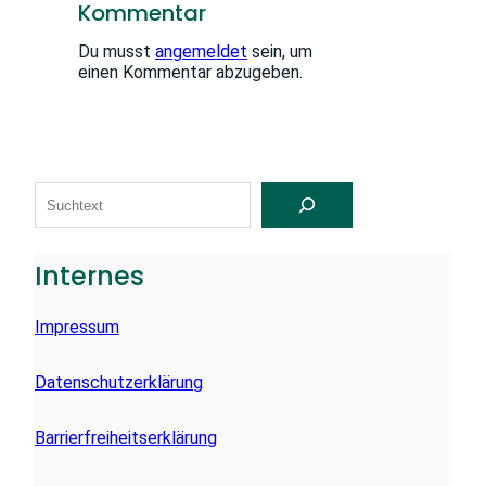
Kommentar
Du musst
angemeldet
sein, um
einen Kommentar abzugeben.
S
U
C
H
E
Internes
N
Impressum
Datenschutzerklärung
Barrierfreiheitserklärung