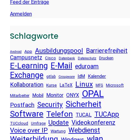
Feed der Einträge
Anmelden
Schlagworte
Ausbildungspool
Barrierefreiheit
App
Android
Campusnetz
Cisco
Drucken
Datenbank
Datenschutz
E-Learning
E-Mail
eduroam
Exchange
Kalender
IdM
gitlab
Groupware
Linux
Kollaboration
LaTeX
Kurse
Microsoft
MFG
OPAL
Monitor
ONYX
Mobil
Mitarbeiter
Sicherheit
Security
Postfach
Software
Telefon
TUCApp
TUCAL
Update
Videokonferenz
TUCcloud
Umfrage
Voice over IP
Webdienst
Wartung
wlan
Weiterbildung
Windows