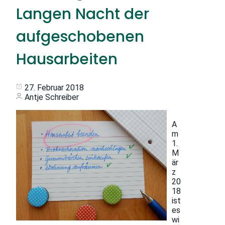
Langen Nacht der
aufgeschobenen
Hausarbeiten
27. Februar 2018
Antje Schreiber
A
m
1.
M
är
z
20
18
ist
es
wi