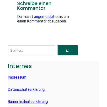
Schreibe einen
Kommentar
Du musst
angemeldet
sein, um
einen Kommentar abzugeben.
S
U
C
H
E
Internes
N
Impressum
Datenschutzerklärung
Barrierfreiheitserklärung