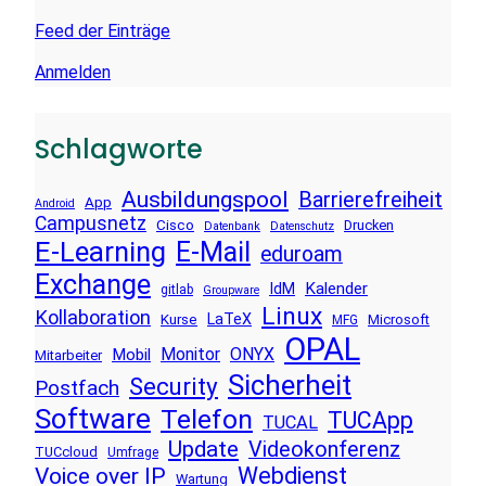
Feed der Einträge
Anmelden
Schlagworte
Ausbildungspool
Barrierefreiheit
App
Android
Campusnetz
Cisco
Drucken
Datenbank
Datenschutz
E-Learning
E-Mail
eduroam
Exchange
Kalender
IdM
gitlab
Groupware
Linux
Kollaboration
LaTeX
Kurse
Microsoft
MFG
OPAL
Monitor
ONYX
Mobil
Mitarbeiter
Sicherheit
Security
Postfach
Software
Telefon
TUCApp
TUCAL
Update
Videokonferenz
TUCcloud
Umfrage
Voice over IP
Webdienst
Wartung