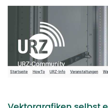
Zum
Inhalt
springen
Startseite
HowTo
URZ-Info
Veranstaltungen
Wa
Vektorgrafiken selbst e