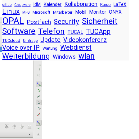
Kollaboration
Kalender
IdM
LaTeX
Kurse
gitlab
Groupware
Linux
Monitor
ONYX
Mobil
Microsoft
Mitarbeiter
MFG
OPAL
Sicherheit
Security
Postfach
Software
Telefon
TUCApp
TUCAL
Update
Videokonferenz
TUCcloud
Umfrage
Voice over IP
Webdienst
Wartung
wlan
Weiterbildung
Windows