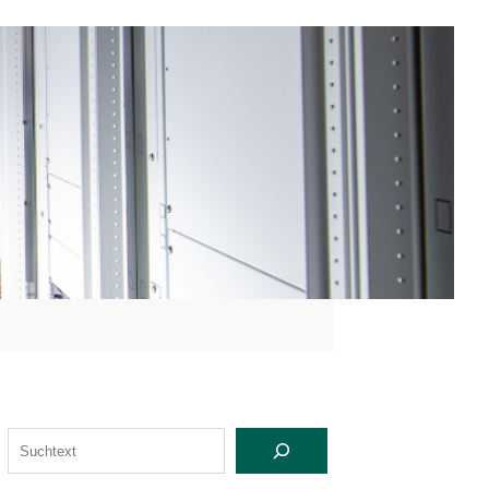
S
U
C
H