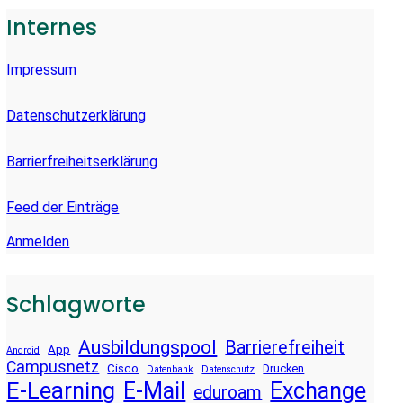
E
Internes
N
Impressum
Datenschutzerklärung
Barrierfreiheitserklärung
Feed der Einträge
Anmelden
Schlagworte
Ausbildungspool
Barrierefreiheit
App
Android
Campusnetz
Cisco
Drucken
Datenbank
Datenschutz
E-Learning
E-Mail
Exchange
eduroam