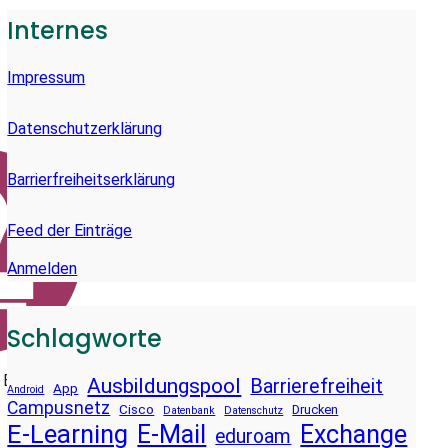
E
Internes
N
Impressum
Datenschutzerklärung
Barrierfreiheitserklärung
Feed der Einträge
Anmelden
Schlagworte
 BY 4.0)
Ausbildungspool
Barrierefreiheit
App
Android
Campusnetz
Cisco
Drucken
Datenbank
Datenschutz
E-Learning
E-Mail
Exchange
eduroam