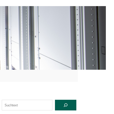
S
U
C
H