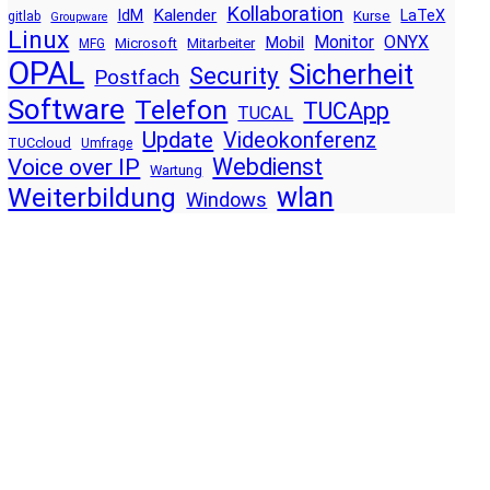
Kollaboration
Kalender
IdM
LaTeX
Kurse
gitlab
Groupware
Linux
Monitor
ONYX
Mobil
Microsoft
Mitarbeiter
MFG
OPAL
Sicherheit
Security
Postfach
Software
Telefon
TUCApp
TUCAL
Update
Videokonferenz
TUCcloud
Umfrage
Voice over IP
Webdienst
Wartung
wlan
Weiterbildung
Windows