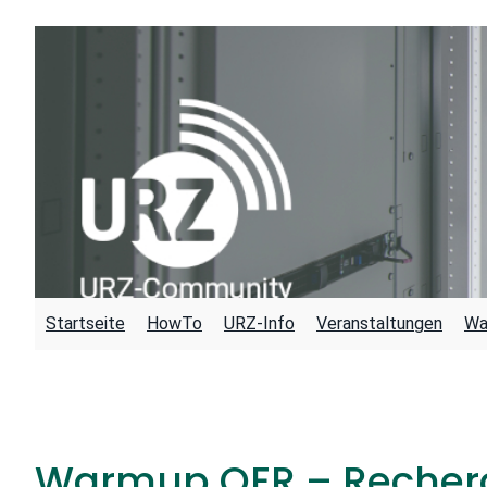
Zum
Inhalt
springen
Startseite
HowTo
URZ-Info
Veranstaltungen
Wa
Warmup OER – Recherc