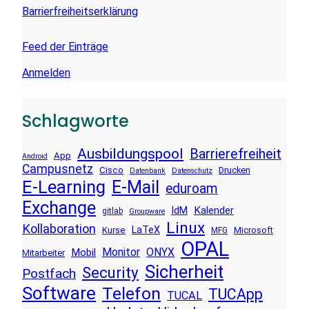
Barrierfreiheitserklärung
Feed der Einträge
Anmelden
Schlagworte
Ausbildungspool
Barrierefreiheit
App
Android
Campusnetz
Cisco
Drucken
Datenbank
Datenschutz
E-Learning
E-Mail
eduroam
Exchange
Kalender
IdM
gitlab
Groupware
Linux
Kollaboration
LaTeX
Kurse
Microsoft
MFG
OPAL
Monitor
ONYX
Mobil
Mitarbeiter
Sicherheit
Security
Postfach
Software
Telefon
TUCApp
TUCAL