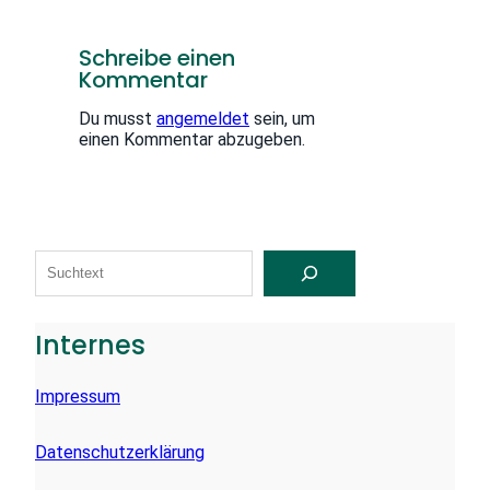
Schreibe einen
Kommentar
Du musst
angemeldet
sein, um
einen Kommentar abzugeben.
S
U
C
H
E
Internes
N
Impressum
Datenschutzerklärung