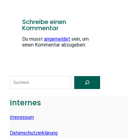
Schreibe einen
Kommentar
Du musst
angemeldet
sein, um
einen Kommentar abzugeben.
S
U
C
H
E
Internes
N
Impressum
Datenschutzerklärung