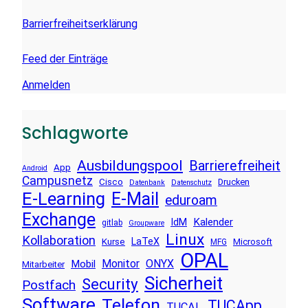
Barrierfreiheitserklärung
Feed der Einträge
Anmelden
Schlagworte
Ausbildungspool
Barrierefreiheit
App
Android
Campusnetz
Cisco
Drucken
Datenbank
Datenschutz
E-Learning
E-Mail
eduroam
Exchange
Kalender
IdM
gitlab
Groupware
Linux
Kollaboration
LaTeX
Kurse
Microsoft
MFG
OPAL
Monitor
ONYX
Mobil
Mitarbeiter
Sicherheit
Security
Postfach
Software
Telefon
TUCApp
TUCAL