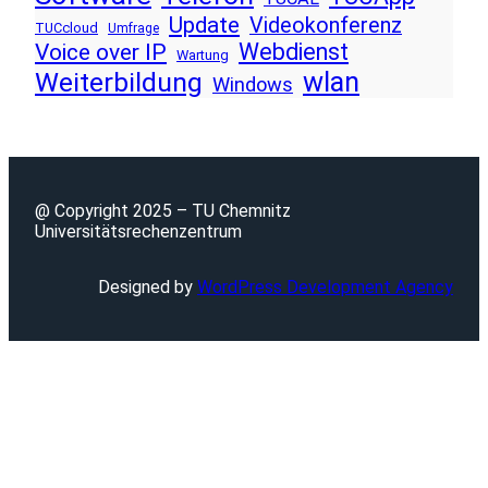
Update
Videokonferenz
TUCcloud
Umfrage
Voice over IP
Webdienst
Wartung
wlan
Weiterbildung
Windows
@ Copyright 2025 – TU Chemnitz
Universitätsrechenzentrum
Designed by
WordPress Development Agency