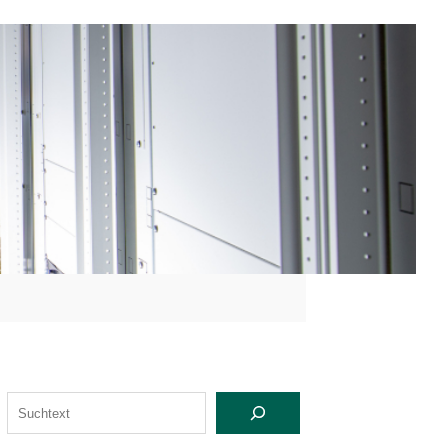
S
U
C
H