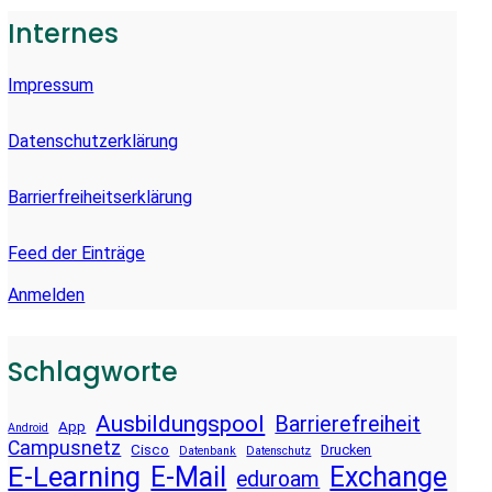
E
Internes
N
Impressum
Datenschutzerklärung
Barrierfreiheitserklärung
Feed der Einträge
Anmelden
Schlagworte
Ausbildungspool
Barrierefreiheit
App
Android
Campusnetz
Cisco
Drucken
Datenbank
Datenschutz
E-Learning
E-Mail
Exchange
eduroam