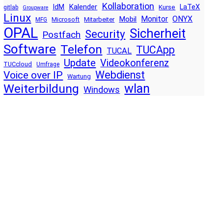
Kollaboration
Kalender
IdM
LaTeX
Kurse
gitlab
Groupware
Linux
Monitor
ONYX
Mobil
Microsoft
Mitarbeiter
MFG
OPAL
Sicherheit
Security
Postfach
Software
Telefon
TUCApp
TUCAL
Update
Videokonferenz
TUCcloud
Umfrage
Voice over IP
Webdienst
Wartung
wlan
Weiterbildung
Windows