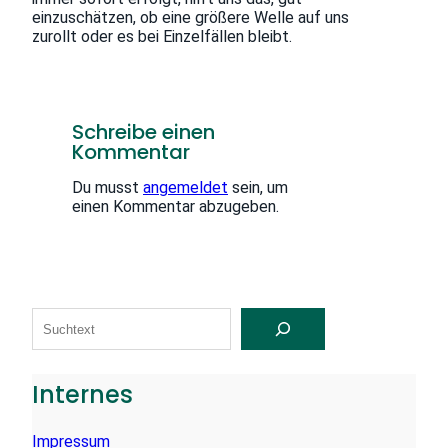
einzuschätzen, ob eine größere Welle auf uns
zurollt oder es bei Einzelfällen bleibt.
Schreibe einen
Kommentar
Du musst
angemeldet
sein, um
einen Kommentar abzugeben.
S
U
C
H
E
Internes
N
Impressum