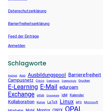
Datenschutzerklärung
Barrierfreiheitserklärung
Feed der Einträge
Anmelden
Schlagworte
Ausbildungspool
Barrierefreiheit
App
Android
Campusnetz
Cisco
Drucken
Datenbank
Datenschutz
E-Learning
E-Mail
eduroam
Exchange
Kalender
IdM
gitlab
Groupware
Linux
Kollaboration
LaTeX
Kurse
Microsoft
MFG
OPAL
Monitor
ONYX
Mobil
Mitarbeiter