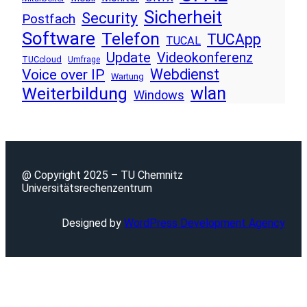
Sicherheit
Security
Postfach
Software
Telefon
TUCApp
TUCAL
Update
Videokonferenz
TUCcloud
Umfrage
Voice over IP
Webdienst
Wartung
wlan
Weiterbildung
Windows
@ Copyright 2025 – TU Chemnitz
Universitätsrechenzentrum
Designed by
WordPress Development Agency