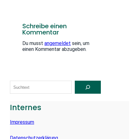
Schreibe einen
Kommentar
Du musst
angemeldet
sein, um
einen Kommentar abzugeben.
S
U
C
H
E
Internes
N
Impressum
Datenschutzerklärung