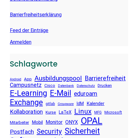
Barrierfreiheitserklärung
Feed der Einträge
Anmelden
Schlagworte
Ausbildungspool
Barrierefreiheit
App
Android
Campusnetz
Cisco
Drucken
Datenbank
Datenschutz
E-Learning
E-Mail
eduroam
Exchange
Kalender
IdM
gitlab
Groupware
Linux
Kollaboration
LaTeX
Kurse
Microsoft
MFG
OPAL
Monitor
ONYX
Mobil
Mitarbeiter
Sicherheit
Security
Postfach