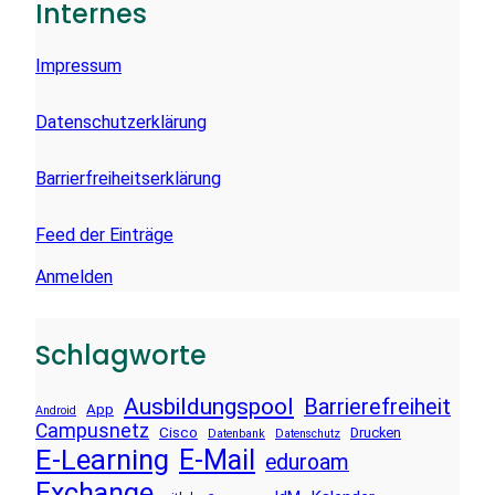
Internes
N
Impressum
Datenschutzerklärung
Barrierfreiheitserklärung
Feed der Einträge
Anmelden
Schlagworte
Ausbildungspool
Barrierefreiheit
App
Android
Campusnetz
Cisco
Drucken
Datenbank
Datenschutz
E-Learning
E-Mail
eduroam
Exchange