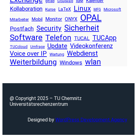
Kalender
IdM
gitlab
Groupware
Linux
Kollaboration
LaTeX
Kurse
Microsoft
MFG
OPAL
Monitor
ONYX
Mobil
Mitarbeiter
Sicherheit
Security
Postfach
Software
Telefon
TUCApp
TUCAL
Update
Videokonferenz
TUCcloud
Umfrage
Voice over IP
Webdienst
Wartung
wlan
Weiterbildung
Windows
@ Copyright 2025 – TU Chemnitz
Universitätsrechenzentrum
Designed by
WordPress Development Agency