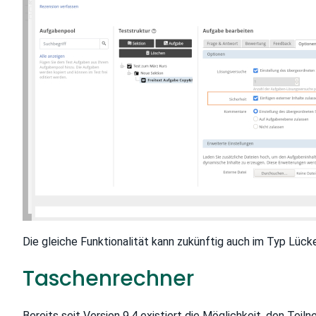
Die gleiche Funktionalität kann zukünftig auch im Typ Lü
Taschenrechner
Bereits seit Version 9.4 existiert die Möglichkeit, den Tei