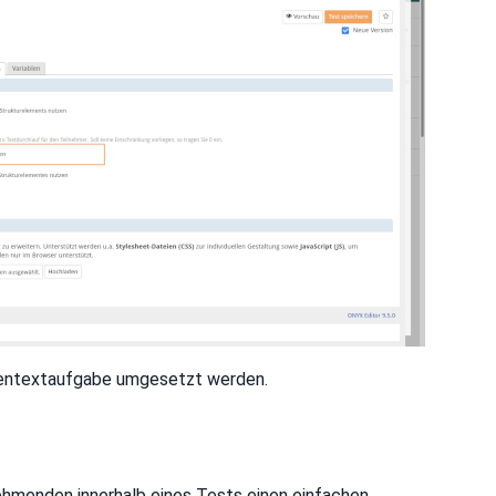
ckentextaufgabe umgesetzt werden.
lnehmenden innerhalb eines Tests einen einfachen