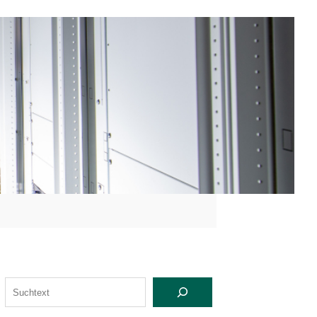
S
U
C
H