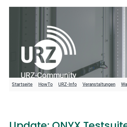
Zum
Inhalt
springen
Startseite
HowTo
URZ-Info
Veranstaltungen
Wa
Update: ONYX Testsuit