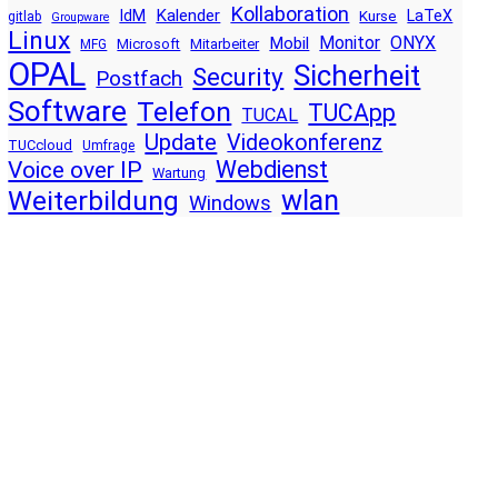
Kollaboration
Kalender
IdM
LaTeX
Kurse
gitlab
Groupware
Linux
Monitor
ONYX
Mobil
Microsoft
Mitarbeiter
MFG
OPAL
Sicherheit
Security
Postfach
Software
Telefon
TUCApp
TUCAL
Update
Videokonferenz
TUCcloud
Umfrage
Voice over IP
Webdienst
Wartung
wlan
Weiterbildung
Windows