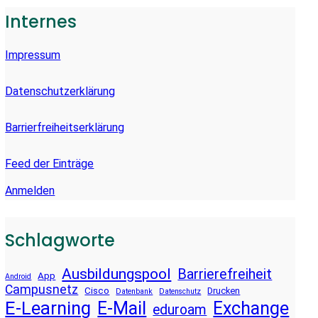
E
Internes
N
Impressum
Datenschutzerklärung
Barrierfreiheitserklärung
Feed der Einträge
Anmelden
Schlagworte
Ausbildungspool
Barrierefreiheit
App
Android
Campusnetz
Cisco
Drucken
Datenbank
Datenschutz
E-Learning
E-Mail
Exchange
eduroam