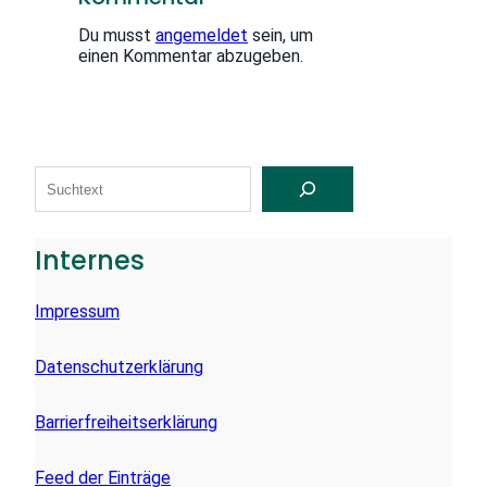
Du musst
angemeldet
sein, um
einen Kommentar abzugeben.
S
U
C
H
E
Internes
N
Impressum
Datenschutzerklärung
Barrierfreiheitserklärung
Feed der Einträge