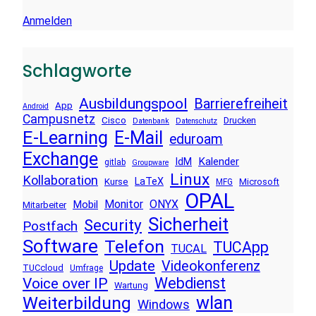
Anmelden
Schlagworte
Ausbildungspool
Barrierefreiheit
App
Android
Campusnetz
Cisco
Drucken
Datenbank
Datenschutz
E-Learning
E-Mail
eduroam
Exchange
Kalender
IdM
gitlab
Groupware
Linux
Kollaboration
LaTeX
Kurse
Microsoft
MFG
OPAL
Monitor
ONYX
Mobil
Mitarbeiter
Sicherheit
Security
Postfach
Software
Telefon
TUCApp
TUCAL
Update
Videokonferenz
TUCcloud
Umfrage
Voice over IP
Webdienst
Wartung
wlan
Weiterbildung
Windows