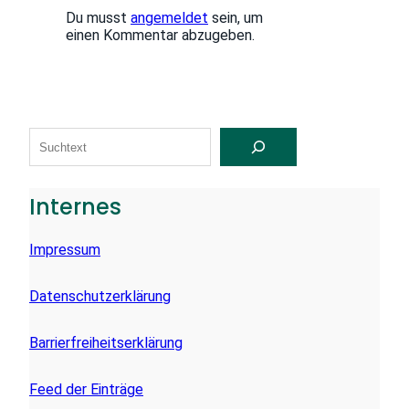
Du musst
angemeldet
sein, um
einen Kommentar abzugeben.
S
U
C
H
E
Internes
N
Impressum
Datenschutzerklärung
Barrierfreiheitserklärung
Feed der Einträge