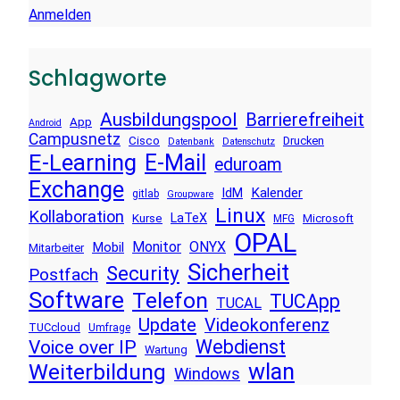
Anmelden
Schlagworte
Ausbildungspool
Barrierefreiheit
App
Android
Campusnetz
Cisco
Drucken
Datenbank
Datenschutz
E-Learning
E-Mail
eduroam
Exchange
Kalender
IdM
gitlab
Groupware
Linux
Kollaboration
LaTeX
Kurse
Microsoft
MFG
OPAL
Monitor
ONYX
Mobil
Mitarbeiter
Sicherheit
Security
Postfach
Software
Telefon
TUCApp
TUCAL
Update
Videokonferenz
TUCcloud
Umfrage
Voice over IP
Webdienst
Wartung
wlan
Weiterbildung
Windows