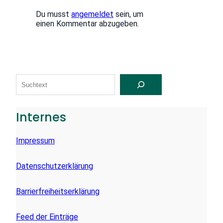
Du musst
angemeldet
sein, um
einen Kommentar abzugeben.
S
U
C
H
E
Internes
N
Impressum
Datenschutzerklärung
Barrierfreiheitserklärung
Feed der Einträge