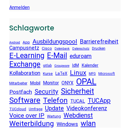
Anmelden
Schlagworte
Ausbildungspool
Barrierefreiheit
App
Android
Campusnetz
Cisco
Drucken
Datenbank
Datenschutz
E-Learning
E-Mail
eduroam
Exchange
Kalender
IdM
gitlab
Groupware
Linux
Kollaboration
LaTeX
Kurse
Microsoft
MFG
OPAL
Monitor
ONYX
Mobil
Mitarbeiter
Sicherheit
Security
Postfach
Software
Telefon
TUCApp
TUCAL
Update
Videokonferenz
TUCcloud
Umfrage
Voice over IP
Webdienst
Wartung
wlan
Weiterbildung
Windows