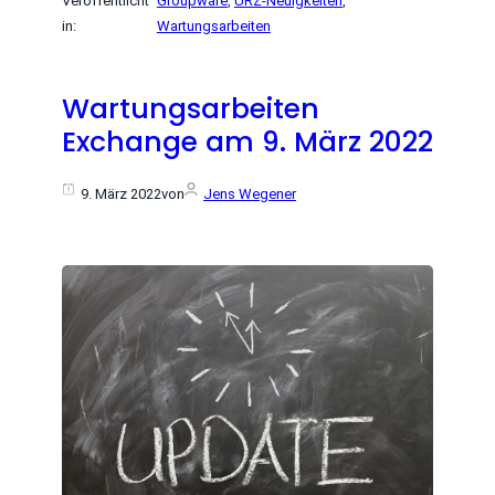
Veröffentlicht
Groupware
, 
URZ-Neuigkeiten
, 
in:
Wartungsarbeiten
Wartungsarbeiten
Exchange am 9. März 2022
9. März 2022
von
Jens Wegener