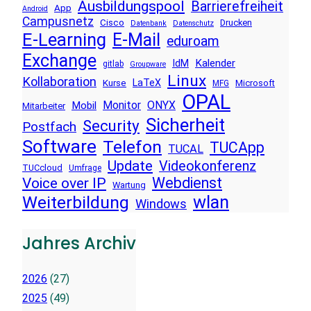
Ausbildungspool
Barrierefreiheit
App
Android
Campusnetz
Cisco
Drucken
Datenbank
Datenschutz
E-Learning
E-Mail
eduroam
Exchange
Kalender
IdM
gitlab
Groupware
Linux
Kollaboration
LaTeX
Kurse
Microsoft
MFG
OPAL
Monitor
ONYX
Mobil
Mitarbeiter
Sicherheit
Security
Postfach
Software
Telefon
TUCApp
TUCAL
Update
Videokonferenz
TUCcloud
Umfrage
Voice over IP
Webdienst
Wartung
wlan
Weiterbildung
Windows
Jahres Archiv
2026
(27)
2025
(49)