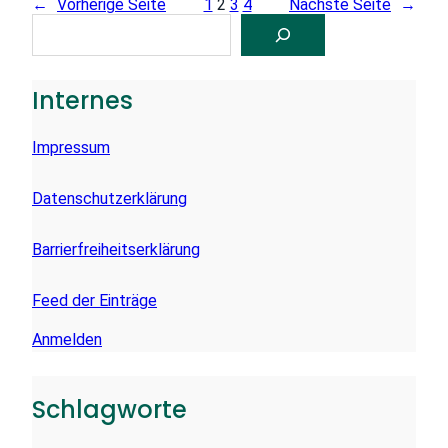
←
Vorherige Seite
1
2
3
4
Nächste Seite
→
S
U
C
H
E
Internes
N
Impressum
Datenschutzerklärung
Barrierfreiheitserklärung
Feed der Einträge
Anmelden
Schlagworte