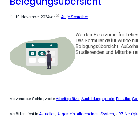
Belegungsübersicht
19. November 2024
von
Antje Schreiber
Werden Poolräume für Lehrver
Das Formular dafür wurde nun
Belegungsübersicht. Außerha
Studierenden und Mitarbeite
Verwendete Schlagworte:
Arbeitsplätze
, 
Ausbildungspools
, 
Praktika
, 
So
Veröffentlicht in:
Aktuelles
, 
Allgemein
, 
Allgemeines
, 
System
, 
URZ-Neuigke