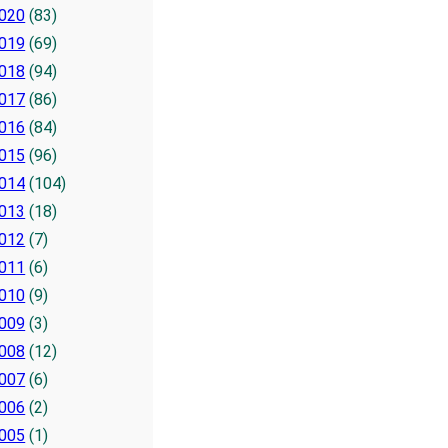
020
(83)
019
(69)
018
(94)
017
(86)
016
(84)
015
(96)
014
(104)
013
(18)
012
(7)
011
(6)
010
(9)
009
(3)
008
(12)
007
(6)
006
(2)
005
(1)