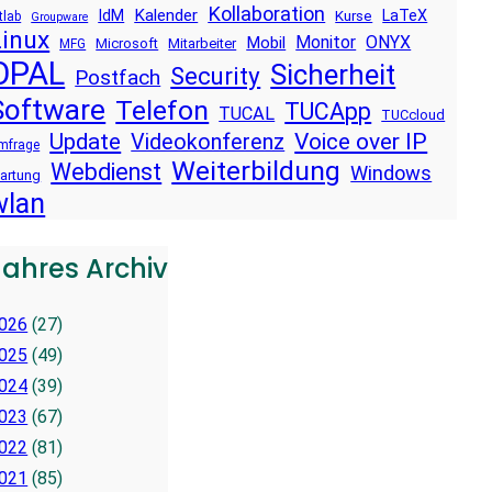
Kollaboration
Kalender
IdM
LaTeX
Kurse
tlab
Groupware
Linux
Monitor
ONYX
Mobil
Microsoft
Mitarbeiter
MFG
OPAL
Sicherheit
Security
Postfach
Software
Telefon
TUCApp
TUCAL
TUCcloud
Voice over IP
Update
Videokonferenz
mfrage
Weiterbildung
Webdienst
Windows
artung
wlan
Jahres Archiv
026
(27)
025
(49)
024
(39)
023
(67)
022
(81)
021
(85)