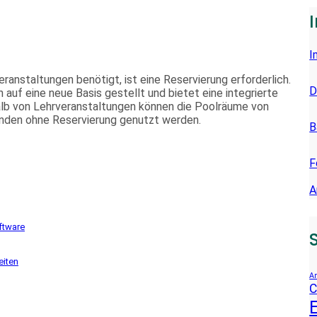
E
N
I
anstaltungen benötigt, ist eine Reservierung erforderlich.
D
 auf eine neue Basis gestellt und bietet eine integrierte
lb von Lehrveranstaltungen können die Poolräume von
nden ohne Reservierung genutzt werden.
B
F
A
ftware
iten
An
C