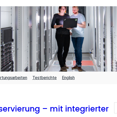
rtungsarbeiten
Testberichte
English
S
ervierung – mit integrierter
U
C
H