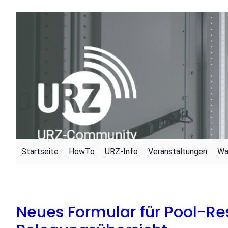
Zum
Inhalt
springen
Startseite
HowTo
URZ-Info
Veranstaltungen
Wa
Neues Formular für Pool-Res