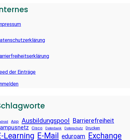
Internes
mpressum
atenschutzerklärung
arrierfreiheitserklärung
eed der Einträge
nmelden
Schlagworte
Ausbildungspool
Barrierefreiheit
App
droid
ampusnetz
Cisco
Drucken
Datenbank
Datenschutz
E-Learning
E-Mail
Exchange
eduroam