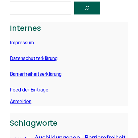
S
U
C
H
E
Internes
N
Impressum
Datenschutzerklärung
Barrierfreiheitserklärung
Feed der Einträge
Anmelden
Schlagworte
Ausbildungspool
Barrierefreiheit