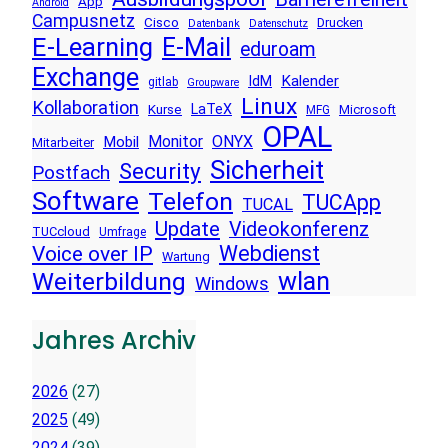
App
Android
Campusnetz
Cisco
Drucken
Datenbank
Datenschutz
E-Learning
E-Mail
eduroam
Exchange
Kalender
IdM
gitlab
Groupware
Linux
Kollaboration
LaTeX
Kurse
Microsoft
MFG
OPAL
Monitor
ONYX
Mobil
Mitarbeiter
Sicherheit
Security
Postfach
Software
Telefon
TUCApp
TUCAL
Update
Videokonferenz
TUCcloud
Umfrage
Voice over IP
Webdienst
Wartung
wlan
Weiterbildung
Windows
Jahres Archiv
2026
(27)
2025
(49)
2024
(39)