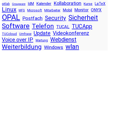
Kollaboration
Kalender
IdM
LaTeX
Kurse
gitlab
Groupware
Linux
Monitor
ONYX
Mobil
Microsoft
Mitarbeiter
MFG
OPAL
Sicherheit
Security
Postfach
Software
Telefon
TUCApp
TUCAL
Update
Videokonferenz
TUCcloud
Umfrage
Voice over IP
Webdienst
Wartung
wlan
Weiterbildung
Windows