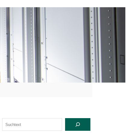
S
U
C
H