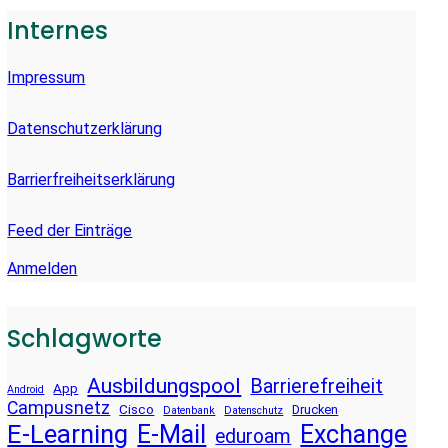
E
Internes
N
Impressum
Datenschutzerklärung
Barrierfreiheitserklärung
Feed der Einträge
Anmelden
Schlagworte
Ausbildungspool
Barrierefreiheit
App
Android
Campusnetz
Cisco
Drucken
Datenbank
Datenschutz
E-Learning
E-Mail
Exchange
eduroam