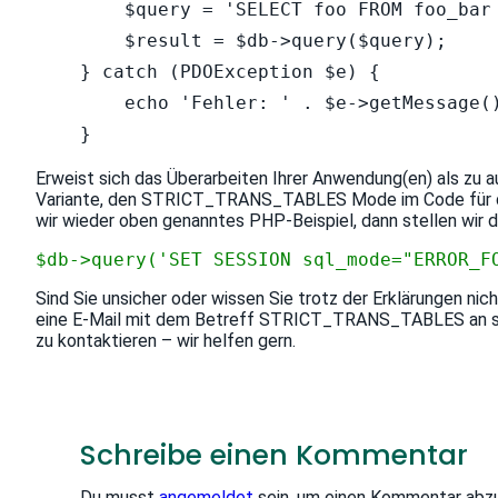
    $query = 'SELECT foo FROM foo_bar 
    $result = $db->query($query);

} catch (PDOException $e) {

    echo 'Fehler: ' . $e->getMessage()
}
Erweist sich das Überarbeiten Ihrer Anwendung(en) als zu au
Variante, den STRICT_TRANS_TABLES Mode im Code für die
wir wieder oben genanntes PHP-Beispiel, dann stellen wir 
$db->query('SET SESSION sql_mode="ERROR_F
Sind Sie unsicher oder wissen Sie trotz der Erklärungen nic
eine E-Mail mit dem Betreff STRICT_TRANS_TABLES an supp
zu kontaktieren – wir helfen gern.
Schreibe einen Kommentar
Du musst
angemeldet
sein, um einen Kommentar abz