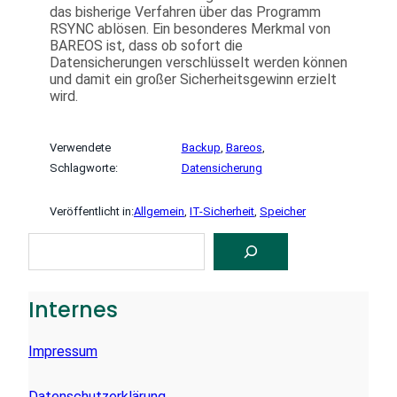
das bisherige Verfahren über das Programm
RSYNC ablösen. Ein besonderes Merkmal von
BAREOS ist, dass ob sofort die
Datensicherungen verschlüsselt werden können
und damit ein großer Sicherheitsgewinn erzielt
wird.
Verwendete
Backup
, 
Bareos
, 
Schlagworte:
Datensicherung
Veröffentlicht in:
Allgemein
, 
IT-Sicherheit
, 
Speicher
S
U
C
H
E
Internes
N
Impressum
Datenschutzerklärung