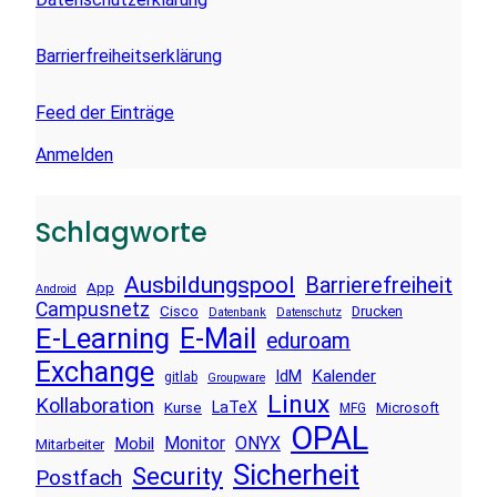
Barrierfreiheitserklärung
Feed der Einträge
Anmelden
Schlagworte
Ausbildungspool
Barrierefreiheit
App
Android
Campusnetz
Cisco
Drucken
Datenbank
Datenschutz
E-Learning
E-Mail
eduroam
Exchange
Kalender
IdM
gitlab
Groupware
Linux
Kollaboration
LaTeX
Kurse
Microsoft
MFG
OPAL
Monitor
ONYX
Mobil
Mitarbeiter
Sicherheit
Security
Postfach