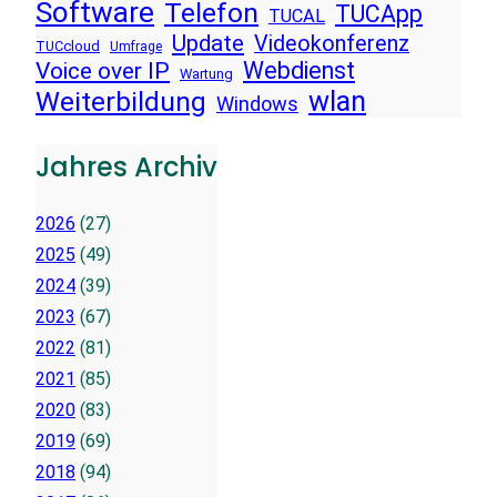
Software
Telefon
TUCApp
TUCAL
Update
Videokonferenz
TUCcloud
Umfrage
Voice over IP
Webdienst
Wartung
wlan
Weiterbildung
Windows
Jahres Archiv
2026
(27)
2025
(49)
2024
(39)
2023
(67)
2022
(81)
2021
(85)
2020
(83)
2019
(69)
2018
(94)