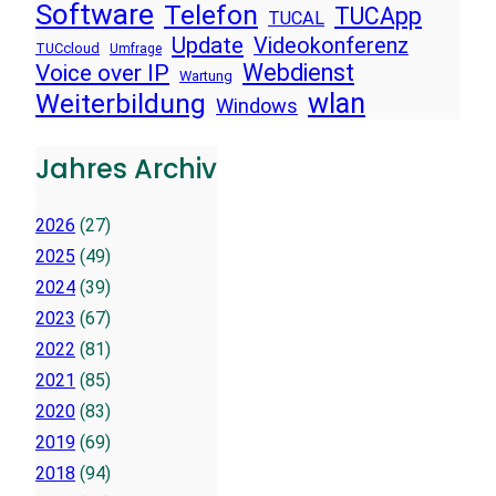
Software
Telefon
TUCApp
TUCAL
Update
Videokonferenz
TUCcloud
Umfrage
Voice over IP
Webdienst
Wartung
wlan
Weiterbildung
Windows
Jahres Archiv
2026
(27)
2025
(49)
2024
(39)
2023
(67)
2022
(81)
2021
(85)
2020
(83)
2019
(69)
2018
(94)