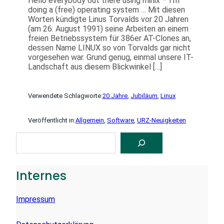
Hello everybody out there using minix – I’m
doing a (free) operating system … Mit diesen
Worten kündigte Linus Torvalds vor 20 Jahren
(am 26. August 1991) seine Arbeiten an einem
freien Betriebssystem für 386er AT-Clones an,
dessen Name LINUX so von Torvalds gar nicht
vorgesehen war. Grund genug, einmal unsere IT-
Landschaft aus diesem Blickwinkel […]
Verwendete Schlagworte:
20 Jahre
, 
Jubiläum
, 
Linux
Veröffentlicht in:
Allgemein
, 
Software
, 
URZ-Neuigkeiten
S
U
C
H
E
Internes
N
Impressum