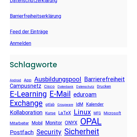
Datenschutzerklärung
Barrierfreiheitserklärung
Feed der Einträge
Anmelden
Schlagworte
Ausbildungspool
Barrierefreiheit
App
Android
Campusnetz
Cisco
Drucken
Datenbank
Datenschutz
E-Learning
E-Mail
eduroam
Exchange
Kalender
IdM
gitlab
Groupware
Linux
Kollaboration
LaTeX
Kurse
Microsoft
MFG
OPAL
Monitor
ONYX
Mobil
Mitarbeiter
Sicherheit
Security
Postfach