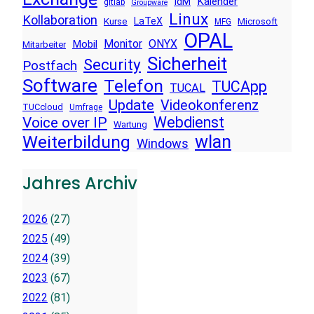
Kalender
IdM
gitlab
Groupware
Linux
Kollaboration
LaTeX
Kurse
Microsoft
MFG
OPAL
Monitor
ONYX
Mobil
Mitarbeiter
Sicherheit
Security
Postfach
Software
Telefon
TUCApp
TUCAL
Update
Videokonferenz
TUCcloud
Umfrage
Voice over IP
Webdienst
Wartung
wlan
Weiterbildung
Windows
Jahres Archiv
2026
(27)
2025
(49)
2024
(39)
2023
(67)
2022
(81)