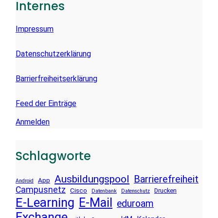
Internes
N
Impressum
Datenschutzerklärung
Barrierfreiheitserklärung
Feed der Einträge
Anmelden
Schlagworte
Ausbildungspool
Barrierefreiheit
App
Android
Campusnetz
Cisco
Drucken
Datenbank
Datenschutz
E-Learning
E-Mail
eduroam
Exchange