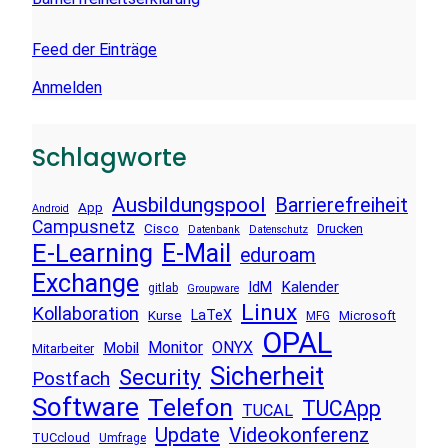
Feed der Einträge
Anmelden
Schlagworte
Ausbildungspool
Barrierefreiheit
App
Android
Campusnetz
Cisco
Drucken
Datenbank
Datenschutz
E-Learning
E-Mail
eduroam
Exchange
Kalender
IdM
gitlab
Groupware
Linux
Kollaboration
LaTeX
Kurse
Microsoft
MFG
OPAL
Monitor
ONYX
Mobil
Mitarbeiter
Sicherheit
Security
Postfach
Software
Telefon
TUCApp
TUCAL
Update
Videokonferenz
TUCcloud
Umfrage