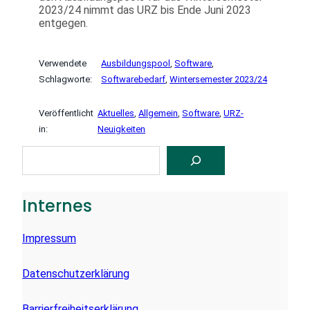
2023/24 nimmt das URZ bis Ende Juni 2023
entgegen.
Verwendete
Ausbildungspool
, 
Software
, 
Schlagworte:
Softwarebedarf
, 
Wintersemester 2023/24
Veröffentlicht
Aktuelles
, 
Allgemein
, 
Software
, 
URZ-
in:
Neuigkeiten
S
U
C
H
E
Internes
N
Impressum
Datenschutzerklärung
Barrierfreiheitserklärung