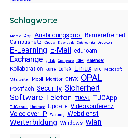
Schlagworte
Ausbildungspool
Barrierefreiheit
App
Android
Campusnetz
Cisco
Drucken
Datenbank
Datenschutz
E-Learning
E-Mail
eduroam
Exchange
Kalender
IdM
gitlab
Groupware
Linux
Kollaboration
LaTeX
Kurse
Microsoft
MFG
OPAL
Monitor
ONYX
Mobil
Mitarbeiter
Sicherheit
Security
Postfach
Software
Telefon
TUCApp
TUCAL
Update
Videokonferenz
TUCcloud
Umfrage
Voice over IP
Webdienst
Wartung
wlan
Weiterbildung
Windows