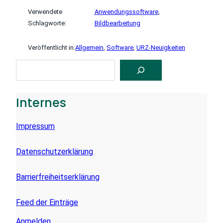
Verwendete
Anwendungssoftware
, 
Schlagworte:
Bildbearbeitung
Veröffentlicht in:
Allgemein
, 
Software
, 
URZ-Neuigkeiten
S
U
C
H
E
Internes
N
Impressum
Datenschutzerklärung
Barrierfreiheitserklärung
Feed der Einträge
Anmelden