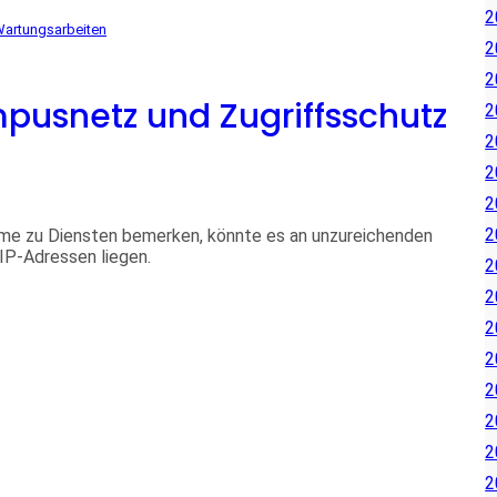
2
artungsarbeiten
2
2
pusnetz und Zugriffsschutz
2
2
2
2
2
me zu Diensten bemerken, könnte es an unzureichenden
 IP-Adressen liegen.
2
2
2
2
2
2
2
2