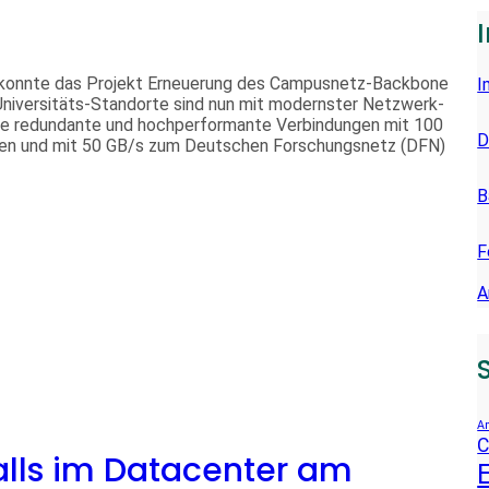
E
N
konnte das Projekt Erneuerung des Campusnetz-Backbone
I
niversitäts-Standorte sind nun mit modernster Netzwerk-
he redundante und hochperformante Verbindungen mit 100
D
en und mit 50 GB/s zum Deutschen Forschungsnetz (DFN)
B
F
A
An
C
alls im Datacenter am