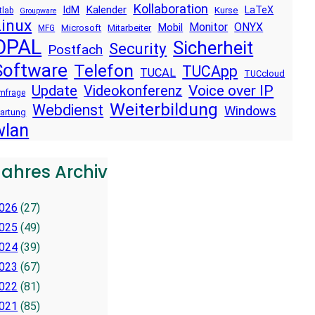
Kollaboration
Kalender
IdM
LaTeX
Kurse
tlab
Groupware
Linux
Monitor
ONYX
Mobil
Microsoft
Mitarbeiter
MFG
OPAL
Sicherheit
Security
Postfach
Software
Telefon
TUCApp
TUCAL
TUCcloud
Voice over IP
Update
Videokonferenz
mfrage
Weiterbildung
Webdienst
Windows
artung
wlan
Jahres Archiv
026
(27)
025
(49)
024
(39)
023
(67)
022
(81)
021
(85)