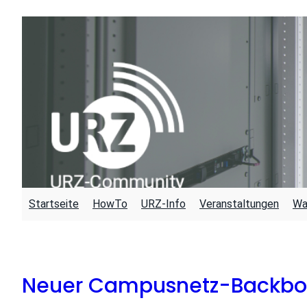
Zum
Inhalt
springen
Startseite
HowTo
URZ-Info
Veranstaltungen
Wa
Neuer Campusnetz-Backb