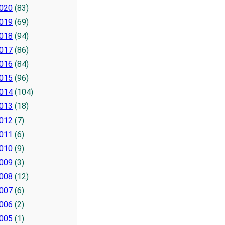
020
(83)
019
(69)
018
(94)
017
(86)
016
(84)
015
(96)
014
(104)
013
(18)
012
(7)
011
(6)
010
(9)
009
(3)
008
(12)
007
(6)
006
(2)
005
(1)