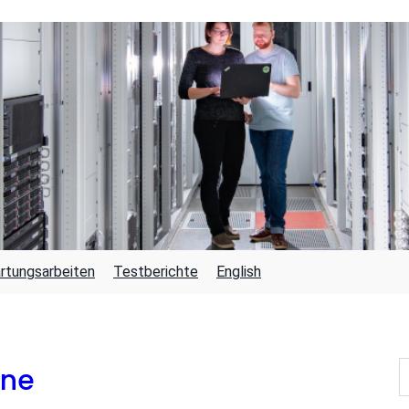
rtungsarbeiten
Testberichte
English
S
one
U
C
H