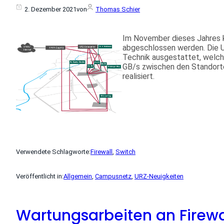
2. Dezember 2021
von
Thomas Schier
Im November dieses Jahres 
abgeschlossen werden. Die U
Technik ausgestattet, welc
GB/s zwischen den Standort
realisiert.
Verwendete Schlagworte:
Firewall
, 
Switch
Veröffentlicht in:
Allgemein
, 
Campusnetz
, 
URZ-Neuigkeiten
Wartungsarbeiten an Firew