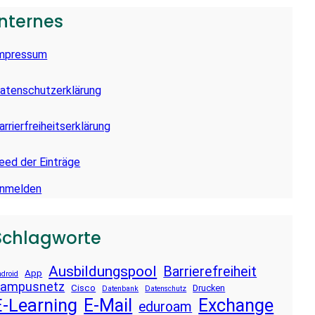
Internes
mpressum
atenschutzerklärung
arrierfreiheitserklärung
eed der Einträge
nmelden
Schlagworte
Ausbildungspool
Barrierefreiheit
App
droid
ampusnetz
Cisco
Drucken
Datenbank
Datenschutz
E-Learning
E-Mail
Exchange
eduroam