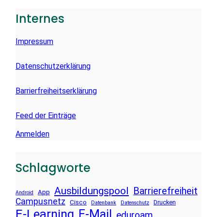
H
E
Internes
N
Impressum
Datenschutzerklärung
Barrierfreiheitserklärung
Feed der Einträge
Anmelden
Schlagworte
Ausbildungspool
Barrierefreiheit
App
Android
Campusnetz
Cisco
Drucken
Datenbank
Datenschutz
E-Learning
E-Mail
eduroam