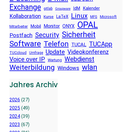
Exchange
Kalender
IdM
gitlab
Groupware
Linux
Kollaboration
LaTeX
Kurse
Microsoft
MFG
OPAL
Monitor
ONYX
Mobil
Mitarbeiter
Sicherheit
Security
Postfach
Software
Telefon
TUCApp
TUCAL
Update
Videokonferenz
TUCcloud
Umfrage
Voice over IP
Webdienst
Wartung
wlan
Weiterbildung
Windows
Jahres Archiv
2026
(27)
2025
(49)
2024
(39)
2023
(67)