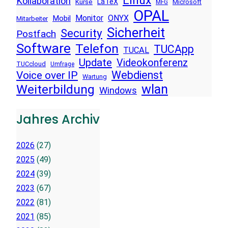
Linux
Kollaboration
LaTeX
Kurse
Microsoft
MFG
OPAL
Monitor
ONYX
Mobil
Mitarbeiter
Sicherheit
Security
Postfach
Software
Telefon
TUCApp
TUCAL
Update
Videokonferenz
TUCcloud
Umfrage
Voice over IP
Webdienst
Wartung
wlan
Weiterbildung
Windows
Jahres Archiv
2026
(27)
2025
(49)
2024
(39)
2023
(67)
2022
(81)
2021
(85)