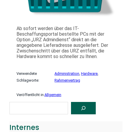
Ab sofort werden über das IT-
Beschaffungsportal bestellte PCs mit der
Option „URZ Admindienst“ direkt an die
angegebene Lieferadresse ausgeliefert. Der
Zwischenschritt über das URZ entfällt, die
Hardware kommt so schneller zu Ihnen.
Verwendete
Administration
, 
Hardware
, 
Schlagworte:
Rahmenvertrag
Veröffentlicht in:
Allgemein
S
U
C
H
E
Internes
N