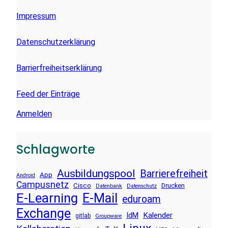
Impressum
Datenschutzerklärung
Barrierfreiheitserklärung
Feed der Einträge
Anmelden
Schlagworte
Ausbildungspool
Barrierefreiheit
App
Android
Campusnetz
Cisco
Drucken
Datenbank
Datenschutz
E-Learning
E-Mail
eduroam
Exchange
Kalender
IdM
gitlab
Groupware