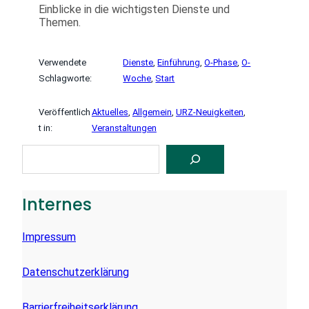
Einblicke in die wichtigsten Dienste und
Themen.
Verwendete
Dienste
, 
Einführung
, 
O-Phase
, 
O-
Schlagworte:
Woche
, 
Start
Veröffentlich
Aktuelles
, 
Allgemein
, 
URZ-Neuigkeiten
, 
t in:
Veranstaltungen
S
U
C
H
E
Internes
N
Impressum
Datenschutzerklärung
Barrierfreiheitserklärung