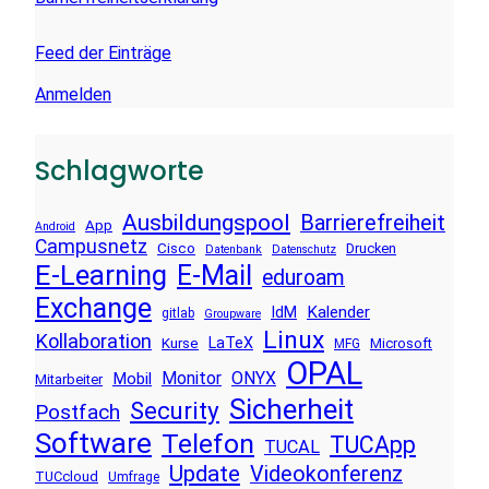
Feed der Einträge
Anmelden
Schlagworte
Ausbildungspool
Barrierefreiheit
App
Android
Campusnetz
Cisco
Drucken
Datenbank
Datenschutz
E-Learning
E-Mail
eduroam
Exchange
Kalender
IdM
gitlab
Groupware
Linux
Kollaboration
LaTeX
Kurse
Microsoft
MFG
OPAL
Monitor
ONYX
Mobil
Mitarbeiter
Sicherheit
Security
Postfach
Software
Telefon
TUCApp
TUCAL
Update
Videokonferenz
TUCcloud
Umfrage