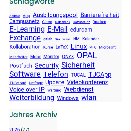
Schlagworte
Ausbildungspool
Barrierefreiheit
App
Android
Campusnetz
Cisco
Drucken
Datenbank
Datenschutz
E-Learning
E-Mail
eduroam
Exchange
Kalender
IdM
gitlab
Groupware
Linux
Kollaboration
LaTeX
Kurse
Microsoft
MFG
OPAL
Monitor
ONYX
Mobil
Mitarbeiter
Sicherheit
Security
Postfach
Software
Telefon
TUCApp
TUCAL
Update
Videokonferenz
TUCcloud
Umfrage
Voice over IP
Webdienst
Wartung
wlan
Weiterbildung
Windows
Jahres Archiv
2026
(27)