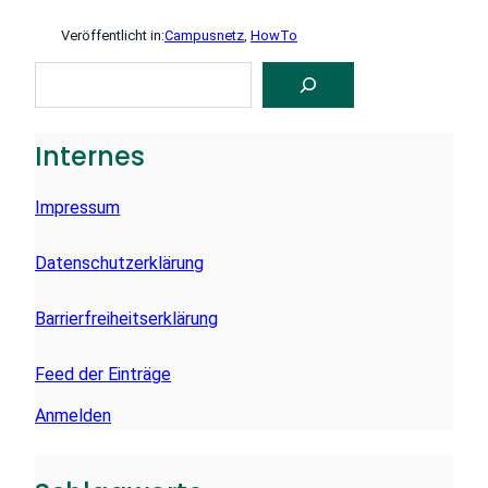
Veröffentlicht in:
Campusnetz
, 
HowTo
S
U
C
H
E
Internes
N
Impressum
Datenschutzerklärung
Barrierfreiheitserklärung
Feed der Einträge
Anmelden