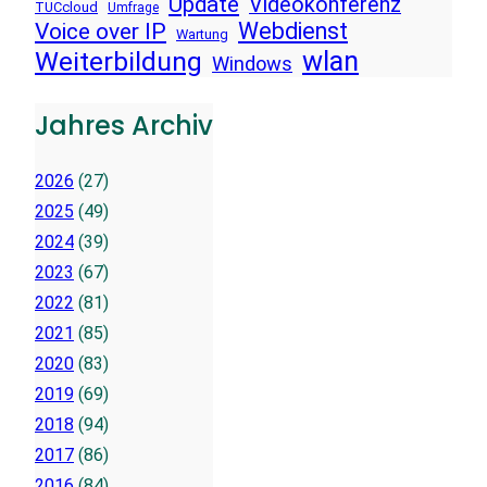
Update
Videokonferenz
TUCcloud
Umfrage
Voice over IP
Webdienst
Wartung
wlan
Weiterbildung
Windows
Jahres Archiv
2026
(27)
2025
(49)
2024
(39)
2023
(67)
2022
(81)
2021
(85)
2020
(83)
2019
(69)
2018
(94)
2017
(86)
2016
(84)