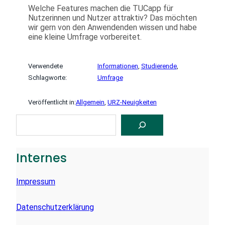
Welche Features machen die TUCapp für
Nutzerinnen und Nutzer attraktiv? Das möchten
wir gern von den Anwendenden wissen und habe
eine kleine Umfrage vorbereitet.
Verwendete
Informationen
, 
Studierende
, 
Schlagworte:
Umfrage
Veröffentlicht in:
Allgemein
, 
URZ-Neuigkeiten
S
U
C
H
E
Internes
N
Impressum
Datenschutzerklärung