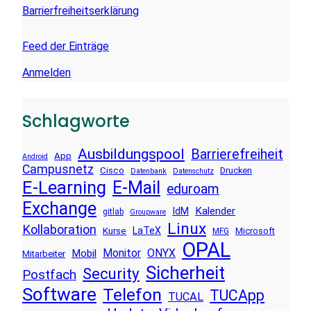
Barrierfreiheitserklärung
Feed der Einträge
Anmelden
Schlagworte
Ausbildungspool
Barrierefreiheit
App
Android
Campusnetz
Cisco
Drucken
Datenbank
Datenschutz
E-Learning
E-Mail
eduroam
Exchange
Kalender
IdM
gitlab
Groupware
Linux
Kollaboration
LaTeX
Kurse
Microsoft
MFG
OPAL
Monitor
ONYX
Mobil
Mitarbeiter
Sicherheit
Security
Postfach
Software
Telefon
TUCApp
TUCAL