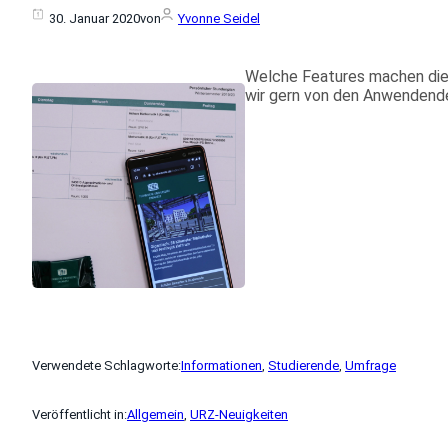
30. Januar 2020
von
Yvonne Seidel
Welche Features machen die
wir gern von den Anwendende
Verwendete Schlagworte:
Informationen
, 
Studierende
, 
Umfrage
Veröffentlicht in:
Allgemein
, 
URZ-Neuigkeiten