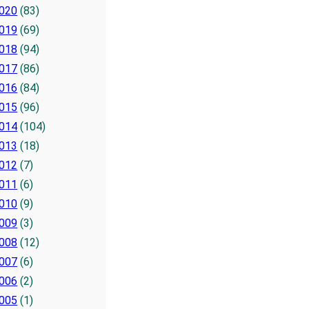
020
(83)
019
(69)
018
(94)
017
(86)
016
(84)
015
(96)
014
(104)
013
(18)
012
(7)
011
(6)
010
(9)
009
(3)
008
(12)
007
(6)
006
(2)
005
(1)