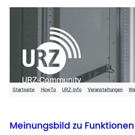
Zum
Inhalt
springen
Startseite
HowTo
URZ-Info
Veranstaltungen
Wa
Meinungsbild zu Funktione