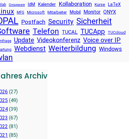
Kollaboration
Kalender
IdM
LaTeX
Kurse
tlab
Groupware
Linux
Monitor
ONYX
Mobil
Microsoft
Mitarbeiter
MFG
OPAL
Sicherheit
Security
Postfach
Software
Telefon
TUCApp
TUCAL
TUCcloud
Voice over IP
Update
Videokonferenz
mfrage
Weiterbildung
Webdienst
Windows
artung
wlan
Jahres Archiv
026
(27)
025
(49)
024
(39)
023
(67)
022
(81)
021
(85)