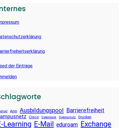
Internes
mpressum
atenschutzerklärung
arrierfreiheitserklärung
eed der Einträge
nmelden
Schlagworte
Ausbildungspool
Barrierefreiheit
App
droid
ampusnetz
Cisco
Drucken
Datenbank
Datenschutz
E-Learning
E-Mail
Exchange
eduroam