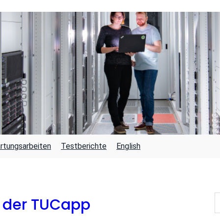
rtungsarbeiten
Testberichte
English
S
n der TUCapp
U
C
H