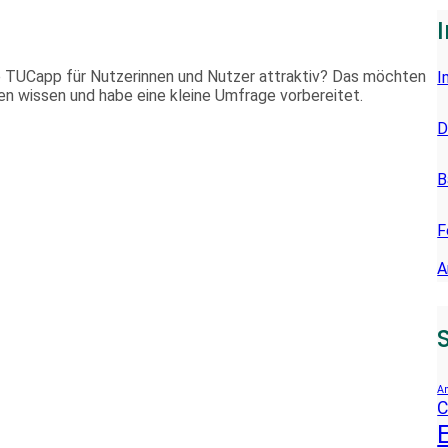
E
N
 TUCapp für Nutzerinnen und Nutzer attraktiv? Das möchten
I
n wissen und habe eine kleine Umfrage vorbereitet.
D
B
F
A
An
C