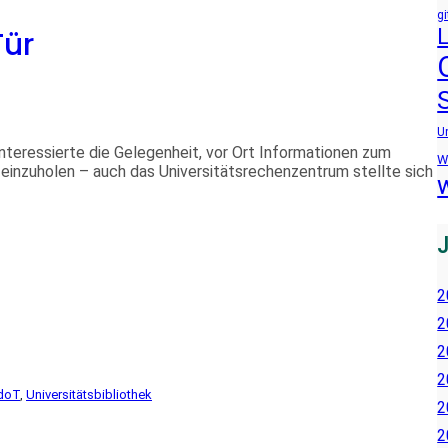
gi
Tür
U
nteressierte die Gelegenheit, vor Ort Informationen zum
W
einzuholen – auch das Universitätsrechenzentrum stellte sich
2
2
2
2
doT
, 
Universitätsbibliothek
2
2