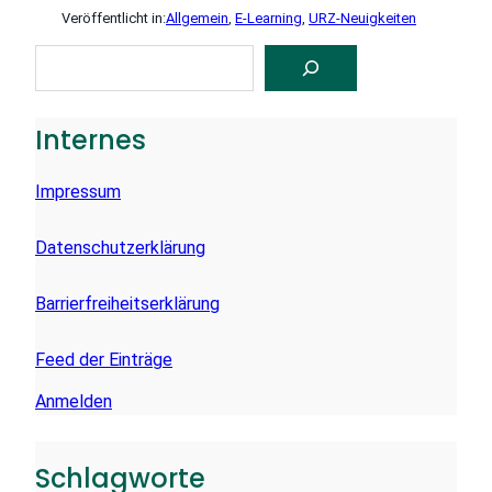
Veröffentlicht in:
Allgemein
, 
E-Learning
, 
URZ-Neuigkeiten
S
U
C
H
E
Internes
N
Impressum
Datenschutzerklärung
Barrierfreiheitserklärung
Feed der Einträge
Anmelden
Schlagworte