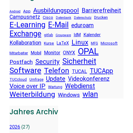
Ausbildungspool
Barrierefreiheit
App
Android
Campusnetz
Cisco
Drucken
Datenbank
Datenschutz
E-Learning
E-Mail
eduroam
Exchange
Kalender
IdM
gitlab
Groupware
Linux
Kollaboration
LaTeX
Kurse
Microsoft
MFG
OPAL
Monitor
ONYX
Mobil
Mitarbeiter
Sicherheit
Security
Postfach
Software
Telefon
TUCApp
TUCAL
Update
Videokonferenz
TUCcloud
Umfrage
Voice over IP
Webdienst
Wartung
wlan
Weiterbildung
Windows
Jahres Archiv
2026
(27)