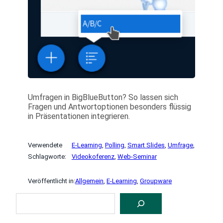
Umfragen in BigBlueButton? So lassen sich
Fragen und Antwortoptionen besonders flüssig
in Präsentationen integrieren.
Verwendete
E-Learning
, 
Polling
, 
Smart Slides
, 
Umfrage
, 
Schlagworte:
Videokoferenz
, 
Web-Seminar
Veröffentlicht in:
Allgemein
, 
E-Learning
, 
Groupware
S
U
C
H