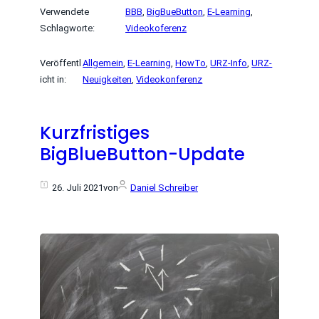
Verwendete
BBB
, 
BigBueButton
, 
E-Learning
, 
Schlagworte:
Videokoferenz
Veröffentl
Allgemein
, 
E-Learning
, 
HowTo
, 
URZ-Info
, 
URZ-
icht in:
Neuigkeiten
, 
Videokonferenz
Kurzfristiges
BigBlueButton-Update
26. Juli 2021
von
Daniel Schreiber