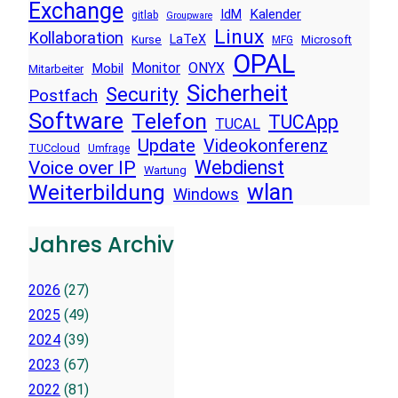
Exchange
Kalender
IdM
gitlab
Groupware
Linux
Kollaboration
LaTeX
Kurse
Microsoft
MFG
OPAL
Monitor
ONYX
Mobil
Mitarbeiter
Sicherheit
Security
Postfach
Software
Telefon
TUCApp
TUCAL
Update
Videokonferenz
TUCcloud
Umfrage
Voice over IP
Webdienst
Wartung
wlan
Weiterbildung
Windows
Jahres Archiv
2026
(27)
2025
(49)
2024
(39)
2023
(67)
2022
(81)