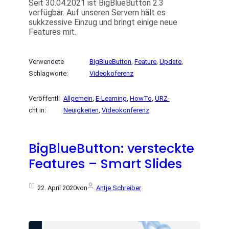
Seit 30.04.2021 ist BigBlueButton 2.3
verfügbar. Auf unseren Servern hält es
sukkzessive Einzug und bringt einige neue
Features mit.
Verwendete
BigBlueButton
, 
Feature
, 
Update
, 
Schlagworte:
Videokoferenz
Veröffentli
Allgemein
, 
E-Learning
, 
HowTo
, 
URZ-
cht in:
Neuigkeiten
, 
Videokonferenz
BigBlueButton: versteckte
Features – Smart Slides
22. April 2020
von
Antje Schreiber