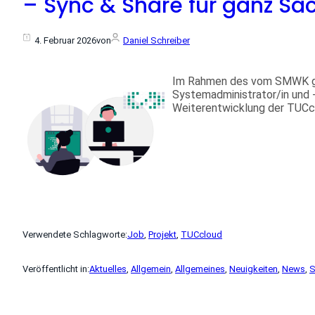
– Sync & Share für ganz Sa
4. Februar 2026
von
Daniel Schreiber
Im Rahmen des vom SMWK gef
Systemadministrator/in und -e
Weiterentwicklung der TUCcl
Verwendete Schlagworte:
Job
, 
Projekt
, 
TUCcloud
Veröffentlicht in:
Aktuelles
, 
Allgemein
, 
Allgemeines
, 
Neuigkeiten
, 
News
, 
S