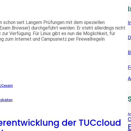
E
N
n schon seit Langem Prüfungen mit dem speziellen
I
xam Browser) durchgeführt werden. Er steht allerdings nicht
zur Verfügung. Für Linux gibt es nun die Möglichkeit, für
D
g zum Internet und Campusnetz per Firewallregeln
B
F
A
UCexam
gkeiten
An
C
erentwicklung der TUCcloud