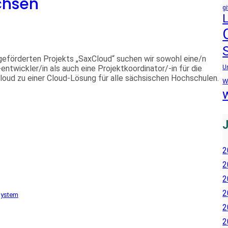
chsen
gi
örderten Projekts „SaxCloud“ suchen wir sowohl eine/n
ntwickler/in als auch eine Projektkoordinator/-in für die
U
oud zu einer Cloud-Lösung für alle sächsischen Hochschulen.
W
2
2
2
2
ystem
2
2