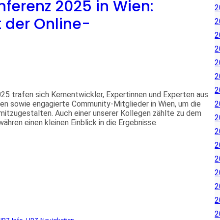
nferenz 2025 in Wien:
2
t der Online-
2
2
2
2
2
2
25 trafen sich Kernentwickler, Expertinnen und Experten aus
en sowie engagierte Community-Mitglieder in Wien, um die
2
mitzugestalten. Auch einer unserer Kollegen zählte zu dem
2
ähren einen kleinen Einblick in die Ergebnisse.
2
2
2
2
2
2
2