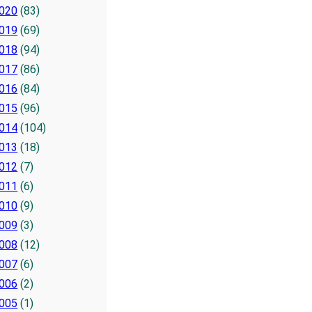
020
(83)
019
(69)
018
(94)
017
(86)
016
(84)
015
(96)
014
(104)
013
(18)
012
(7)
011
(6)
010
(9)
009
(3)
008
(12)
007
(6)
006
(2)
005
(1)