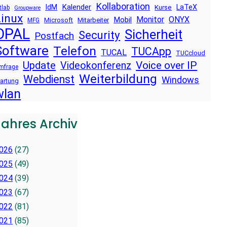
Kollaboration
Kalender
IdM
LaTeX
Kurse
tlab
Groupware
Linux
Monitor
ONYX
Mobil
Microsoft
Mitarbeiter
MFG
OPAL
Sicherheit
Security
Postfach
Software
Telefon
TUCApp
TUCAL
TUCcloud
Voice over IP
Update
Videokonferenz
mfrage
Weiterbildung
Webdienst
Windows
artung
wlan
Jahres Archiv
026
(27)
025
(49)
024
(39)
023
(67)
022
(81)
021
(85)