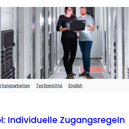
rtungsarbeiten
Testberichte
English
S
: Individuelle Zugangsregeln
U
C
H