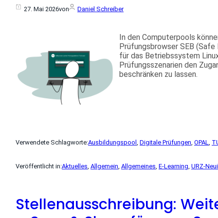
27. Mai 2026
von
Daniel Schreiber
In den Computerpools könne
Prüfungsbrowser SEB (Safe E
für das Betriebssystem Linux 
Prüfungsszenarien den Zugan
beschränken zu lassen.
Verwendete Schlagworte:
Ausbildungspool
, 
Digitale Prüfungen
, 
OPAL
, 
T
Veröffentlicht in:
Aktuelles
, 
Allgemein
, 
Allgemeines
, 
E-Learning
, 
URZ-Neui
Stellenausschreibung: Weit