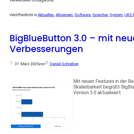
Verwendete Schlagworte:
Veröffentlicht in:
Aktuelles
, 
Allgemein
, 
Software
, 
Speicher
, 
System
, 
URZ-
BigBlueButton 3.0 – mit ne
Verbesserungen
31. März 2025
von
Daniel Schreiber
Mit neuen Features in der Be
Skalierbarkeit begrüßt BigBl
Version 3.0 aktualisiert.