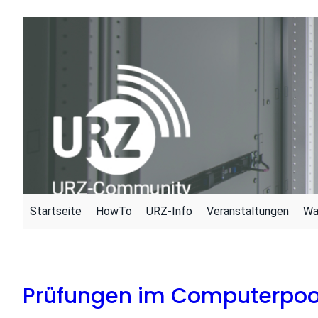
Zum
Inhalt
springen
Startseite
HowTo
URZ-Info
Veranstaltungen
Wa
Prüfungen im Computerpool