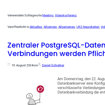
Verwendete Schlagworte:
Meeting
, 
Videokonferenz
Veröffentlicht in:
Aktuelles
, 
Allgemein
, 
Allgemeines
, 
URZ-Neuigkeiten
, 
Vi
Zentraler PostgreSQL-Daten
Verbindungen werden Pflic
19. August 2024
von
Daniel Schreiber
Am Donnerstag, den 22. Aug
Datenbankserver eine Konfig
verschlüsselte Verbindungen 
Datenbankverbindung die en