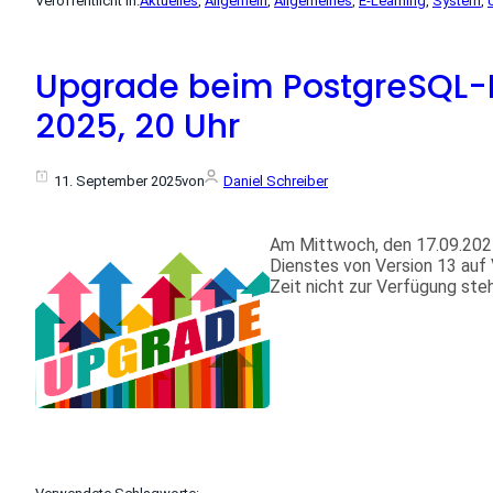
Veröffentlicht in:
Aktuelles
, 
Allgemein
, 
Allgemeines
, 
E-Learning
, 
System
, 
Upgrade beim PostgreSQL-D
2025, 20 Uhr
11. September 2025
von
Daniel Schreiber
Am Mittwoch, den 17.09.2025
Dienstes von Version 13 auf
Zeit nicht zur Verfügung ste