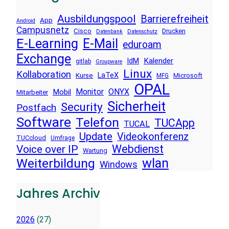
Ausbildungspool
Barrierefreiheit
App
Android
Campusnetz
Cisco
Drucken
Datenbank
Datenschutz
E-Learning
E-Mail
eduroam
Exchange
Kalender
IdM
gitlab
Groupware
Linux
Kollaboration
LaTeX
Kurse
Microsoft
MFG
OPAL
Monitor
ONYX
Mobil
Mitarbeiter
Sicherheit
Security
Postfach
Software
Telefon
TUCApp
TUCAL
Update
Videokonferenz
TUCcloud
Umfrage
Voice over IP
Webdienst
Wartung
wlan
Weiterbildung
Windows
Jahres Archiv
2026
(27)