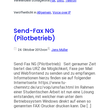
Verwendete Schlagworte:
Fax
, 
SMS
, 
Telefon
Veröffentlicht in:
Allgemein
, 
Voice over IP
Send-Fax NG
(Pilotbetrieb)
24. Oktober 2012
von
Jens Müller
Send-Fax NG (Pilotbetrieb) Seit geraumer Zeit
bietet das URZ die Möglichkeit, Faxe per Mail
und Webfrontend zu senden und zu empfangen.
Informationen hierzu finden sie auf folgender
Internetseite: https://www.tu-
chemnitz.de/urz/voip/umsfax.html Im Rahmen
einer Studentischen Arbeit ist nun eine Lösung
entstanden, mit welcher man unter dem
Betriebssystem Windows direkt auf einen so
genannten FAX-Drucker drucken kann. Die […]