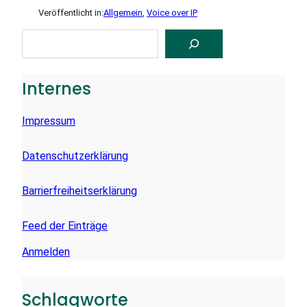
Veröffentlicht in:
Allgemein
, 
Voice over IP
S
U
C
H
E
Internes
N
Impressum
Datenschutzerklärung
Barrierfreiheitserklärung
Feed der Einträge
Anmelden
Schlagworte