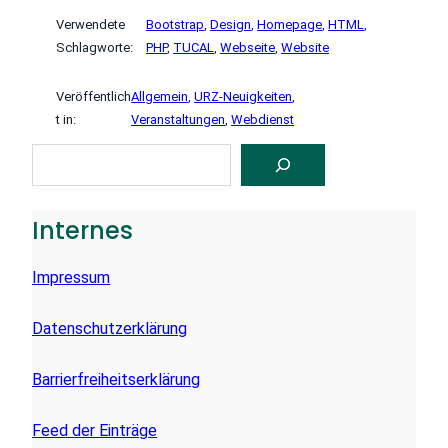
Verwendete
Bootstrap
, 
Design
, 
Homepage
, 
HTML
, 
Schlagworte:
PHP
, 
TUCAL
, 
Webseite
, 
Website
Veröffentlich
Allgemein
, 
URZ-Neuigkeiten
, 
t in:
Veranstaltungen
, 
Webdienst
S
U
C
H
E
Internes
N
Impressum
Datenschutzerklärung
Barrierfreiheitserklärung
Feed der Einträge