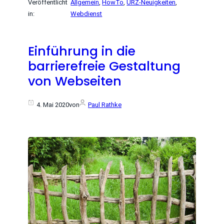
Veröffentlicht
Allgemein
, 
HowTo
, 
URZ-Neuigkeiten
, 
in:
Webdienst
Einführung in die
barrierefreie Gestaltung
von Webseiten
4. Mai 2020
von
Paul Rathke