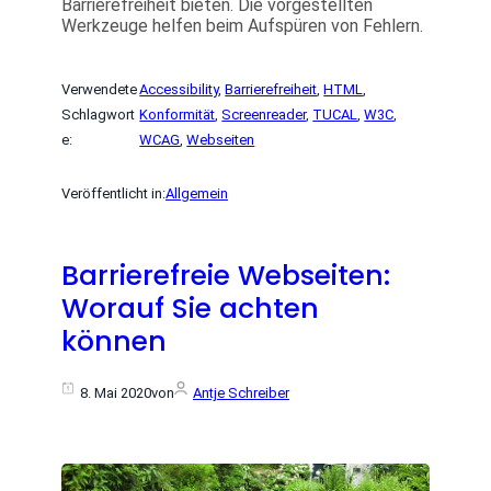
Barrierefreiheit bieten. Die vorgestellten
Werkzeuge helfen beim Aufspüren von Fehlern.
Verwendete
Accessibility
, 
Barrierefreiheit
, 
HTML
, 
Schlagwort
Konformität
, 
Screenreader
, 
TUCAL
, 
W3C
, 
e:
WCAG
, 
Webseiten
Veröffentlicht in:
Allgemein
Barrierefreie Webseiten:
Worauf Sie achten
können
8. Mai 2020
von
Antje Schreiber