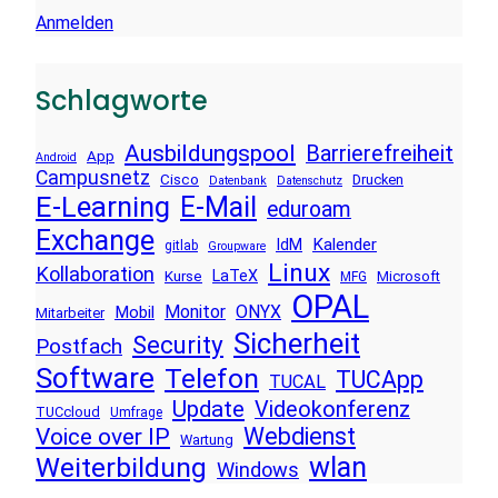
Anmelden
Schlagworte
Ausbildungspool
Barrierefreiheit
App
Android
Campusnetz
Cisco
Drucken
Datenbank
Datenschutz
E-Learning
E-Mail
eduroam
Exchange
Kalender
IdM
gitlab
Groupware
Linux
Kollaboration
LaTeX
Kurse
Microsoft
MFG
OPAL
Monitor
ONYX
Mobil
Mitarbeiter
Sicherheit
Security
Postfach
Software
Telefon
TUCApp
TUCAL
Update
Videokonferenz
TUCcloud
Umfrage
Voice over IP
Webdienst
Wartung
wlan
Weiterbildung
Windows