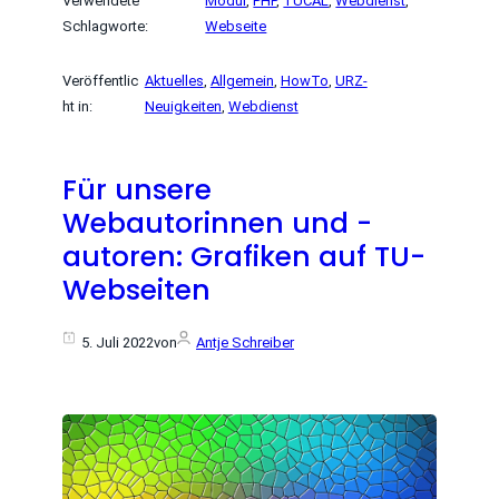
Verwendete
Modul
, 
PHP
, 
TUCAL
, 
Webdienst
, 
Schlagworte:
Webseite
Veröffentlic
Aktuelles
, 
Allgemein
, 
HowTo
, 
URZ-
ht in:
Neuigkeiten
, 
Webdienst
Für unsere
Webautorinnen und -
autoren: Grafiken auf TU-
Webseiten
5. Juli 2022
von
Antje Schreiber