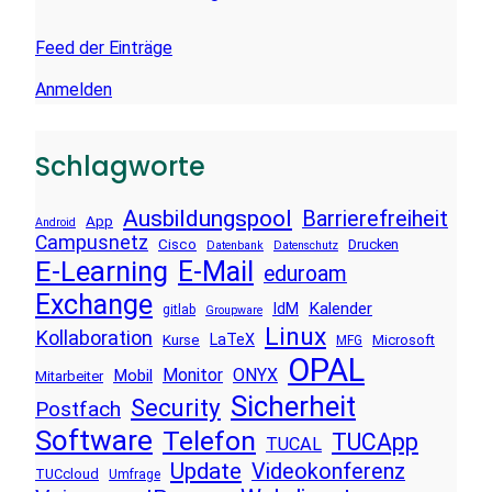
Feed der Einträge
Anmelden
Schlagworte
Ausbildungspool
Barrierefreiheit
App
Android
Campusnetz
Cisco
Drucken
Datenbank
Datenschutz
E-Learning
E-Mail
eduroam
Exchange
Kalender
IdM
gitlab
Groupware
Linux
Kollaboration
LaTeX
Kurse
Microsoft
MFG
OPAL
Monitor
ONYX
Mobil
Mitarbeiter
Sicherheit
Security
Postfach
Software
Telefon
TUCApp
TUCAL
Update
Videokonferenz
TUCcloud
Umfrage