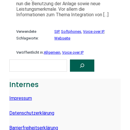
nun die Benutzung der Anlage sowie neue
Leistungsmerkmale. Vor allem die
Informationen zum Thema Integration von […]
Verwendete
SIP
, 
Softphones
, 
Voice over IP
, 
Schlagworte:
Webseite
Veröffentlicht in:
Allgemein
, 
Voice over IP
S
U
C
H
E
Internes
N
Impressum
Datenschutzerklärung
Barrierfreiheitserklärung