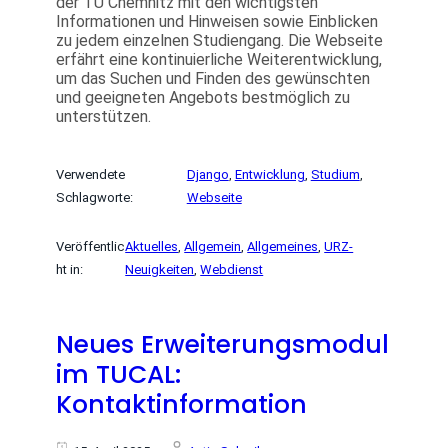
der TU Chemnitz mit den wichtigsten
Informationen und Hinweisen sowie Einblicken
zu jedem einzelnen Studiengang. Die Webseite
erfährt eine kontinuierliche Weiterentwicklung,
um das Suchen und Finden des gewünschten
und geeigneten Angebots bestmöglich zu
unterstützen.
Verwendete
Django
, 
Entwicklung
, 
Studium
, 
Schlagworte:
Webseite
Veröffentlic
Aktuelles
, 
Allgemein
, 
Allgemeines
, 
URZ-
ht in:
Neuigkeiten
, 
Webdienst
Neues Erweiterungsmodul
im TUCAL:
Kontaktinformation