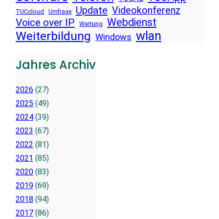
Update
Videokonferenz
TUCcloud
Umfrage
Voice over IP
Webdienst
Wartung
wlan
Weiterbildung
Windows
Jahres Archiv
2026
(27)
2025
(49)
2024
(39)
2023
(67)
2022
(81)
2021
(85)
2020
(83)
2019
(69)
2018
(94)
2017
(86)