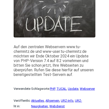
Auf den zentralen Webservern www.tu-
chemnitz.de und www-user.tu-chemnitz.de
möchten wir Ende Oktober 2024 ein Update
von PHP-Version 7.4 auf 8.2 vornehmen und
bitten Sie schon jetzt, Ihre Webseiten zu
überprüfen. Rufen Sie diese hierfür auf unseren
bereitgestellten Test-Servern auf.
Verwendete Schlagworte:
PHP
, 
TUCAL
, 
Update
, 
Webserver
Veröffentlic
Aktuelles
, 
Allgemein
, 
URZ-Info
, 
URZ-
ht in:
Neuigkeiten
, 
Webdienst