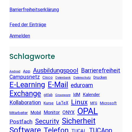
Barrierfreiheitserklärung
Feed der Einträge
Anmelden
Schlagworte
Ausbildungspool
Barrierefreiheit
App
Android
Campusnetz
Cisco
Drucken
Datenbank
Datenschutz
E-Learning
E-Mail
eduroam
Exchange
Kalender
IdM
gitlab
Groupware
Linux
Kollaboration
LaTeX
Kurse
Microsoft
MFG
OPAL
Monitor
ONYX
Mobil
Mitarbeiter
Sicherheit
Security
Postfach
Software
Telefon
TUCApp
TUCAL