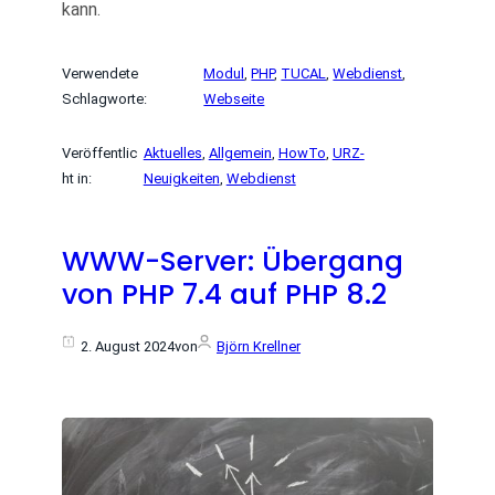
kann.
Verwendete
Modul
, 
PHP
, 
TUCAL
, 
Webdienst
, 
Schlagworte:
Webseite
Veröffentlic
Aktuelles
, 
Allgemein
, 
HowTo
, 
URZ-
ht in:
Neuigkeiten
, 
Webdienst
WWW-Server: Übergang
von PHP 7.4 auf PHP 8.2
2. August 2024
von
Björn Krellner