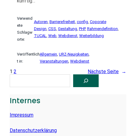
künftig…
Verwend
Autoren
, 
Barrierefreiheit
, 
config
, 
Coporate
ete
Design
, 
CSS
, 
Gestaltung
, 
PHP
, 
Rahmendefinition
, 
Schlagw
TUCAL
, 
Web
, 
Webdienst
, 
Weiterbildung
orte:
Veröffentlich
Allgemein
, 
URZ-Neuigkeiten
, 
t in:
Veranstaltungen
, 
Webdienst
1
2
Nächste Seite
→
S
U
C
H
E
Internes
N
Impressum
Datenschutzerklärung