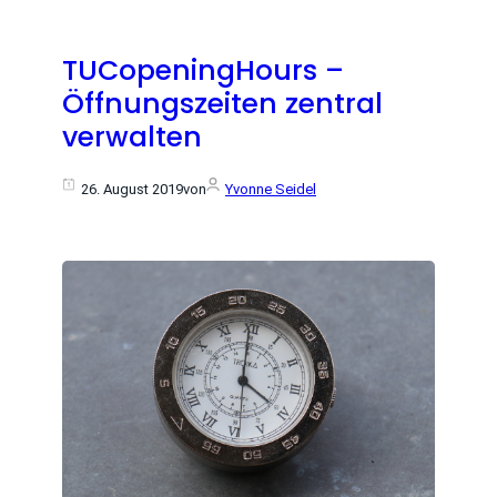
TUCopeningHours –
Öffnungszeiten zentral
verwalten
26. August 2019
von
Yvonne Seidel