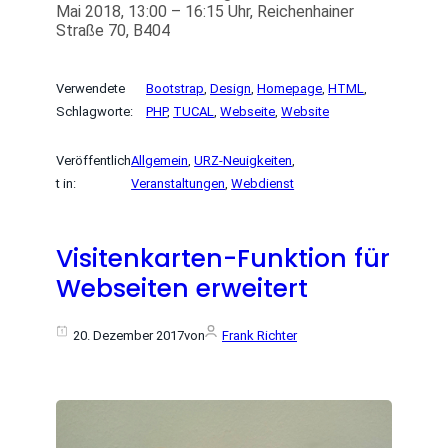
Mai 2018, 13:00 – 16:15 Uhr, Reichenhainer
Straße 70, B404
Verwendete
Bootstrap
, 
Design
, 
Homepage
, 
HTML
, 
Schlagworte:
PHP
, 
TUCAL
, 
Webseite
, 
Website
Veröffentlich
Allgemein
, 
URZ-Neuigkeiten
, 
t in:
Veranstaltungen
, 
Webdienst
Visitenkarten-Funktion für
Webseiten erweitert
20. Dezember 2017
von
Frank Richter