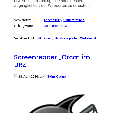
erweitert, um künftig eine noch bessere
Zugänglichkeit der Webseiten zu erreichen.
Verwendete
Accessibility
, 
Barrierefreiheit
, 
Schlagworte:
Screenreader
, 
W3C
Veröffentlicht in:
Allgemein
, 
URZ-Neuigkeiten
, 
Webdienst
Screenreader „Orca“ im
URZ
28. April 2016
von
Björn Krellner