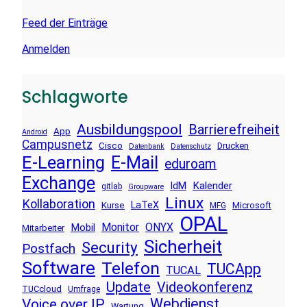
Feed der Einträge
Anmelden
Schlagworte
Ausbildungspool
Barrierefreiheit
App
Android
Campusnetz
Cisco
Drucken
Datenbank
Datenschutz
E-Learning
E-Mail
eduroam
Exchange
Kalender
IdM
gitlab
Groupware
Linux
Kollaboration
LaTeX
Kurse
Microsoft
MFG
OPAL
Monitor
ONYX
Mobil
Mitarbeiter
Sicherheit
Security
Postfach
Software
Telefon
TUCApp
TUCAL
Update
Videokonferenz
TUCcloud
Umfrage
Voice over IP
Webdienst
Wartung