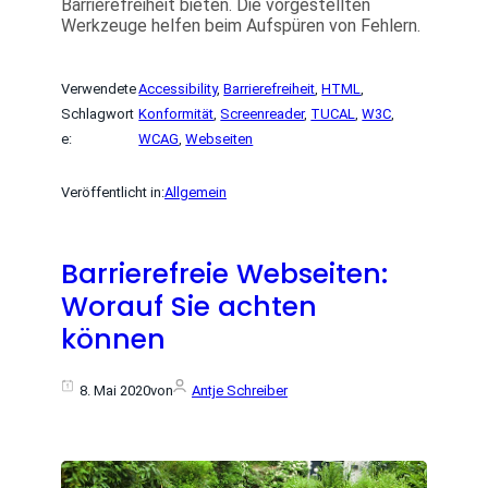
Barrierefreiheit bieten. Die vorgestellten
Werkzeuge helfen beim Aufspüren von Fehlern.
Verwendete
Accessibility
, 
Barrierefreiheit
, 
HTML
, 
Schlagwort
Konformität
, 
Screenreader
, 
TUCAL
, 
W3C
, 
e:
WCAG
, 
Webseiten
Veröffentlicht in:
Allgemein
Barrierefreie Webseiten:
Worauf Sie achten
können
8. Mai 2020
von
Antje Schreiber