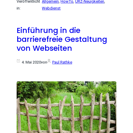
Veröffentlicht
Allgemein
, 
HowTo
, 
URZ-Neuigkeiten
, 
in:
Webdienst
Einführung in die
barrierefreie Gestaltung
von Webseiten
4. Mai 2020
von
Paul Rathke