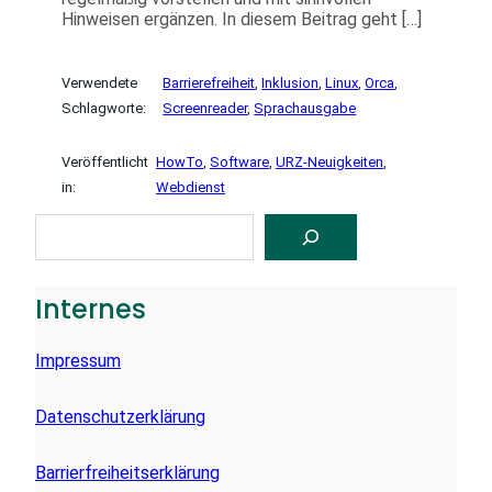
Hinweisen ergänzen. In diesem Beitrag geht […]
Verwendete
Barrierefreiheit
, 
Inklusion
, 
Linux
, 
Orca
, 
Schlagworte:
Screenreader
, 
Sprachausgabe
Veröffentlicht
HowTo
, 
Software
, 
URZ-Neuigkeiten
, 
in:
Webdienst
S
U
C
H
E
Internes
N
Impressum
Datenschutzerklärung
Barrierfreiheitserklärung