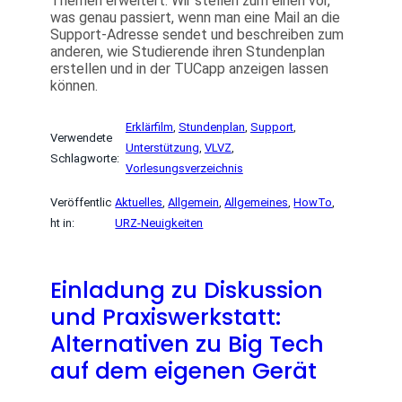
Themen erweitert: Wir stellen zum einen vor,
was genau passiert, wenn man eine Mail an die
Support-Adresse sendet und beschreiben zum
anderen, wie Studierende ihren Stundenplan
erstellen und in der TUCapp anzeigen lassen
können.
Erklärfilm
, 
Stundenplan
, 
Support
, 
Verwendete
Unterstützung
, 
VLVZ
, 
Schlagworte:
Vorlesungsverzeichnis
Veröffentlic
Aktuelles
, 
Allgemein
, 
Allgemeines
, 
HowTo
, 
ht in:
URZ-Neuigkeiten
Einladung zu Diskussion
und Praxiswerkstatt:
Alternativen zu Big Tech
auf dem eigenen Gerät