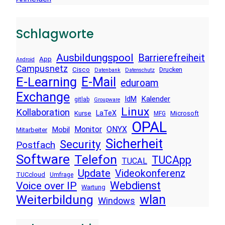
Schlagworte
Ausbildungspool
Barrierefreiheit
App
Android
Campusnetz
Cisco
Drucken
Datenbank
Datenschutz
E-Learning
E-Mail
eduroam
Exchange
Kalender
IdM
gitlab
Groupware
Linux
Kollaboration
LaTeX
Kurse
Microsoft
MFG
OPAL
Monitor
ONYX
Mobil
Mitarbeiter
Sicherheit
Security
Postfach
Software
Telefon
TUCApp
TUCAL
Update
Videokonferenz
TUCcloud
Umfrage
Voice over IP
Webdienst
Wartung
wlan
Weiterbildung
Windows