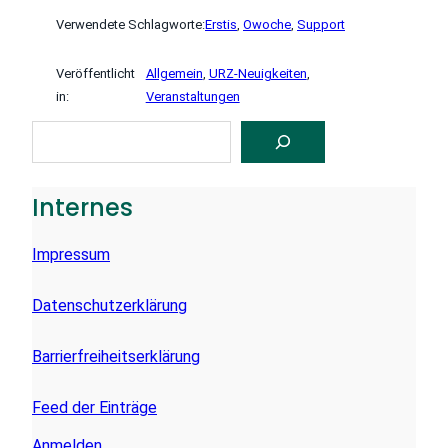
Verwendete Schlagworte:
Erstis
, 
Owoche
, 
Support
Veröffentlicht
Allgemein
, 
URZ-Neuigkeiten
, 
in:
Veranstaltungen
S
U
C
H
E
Internes
N
Impressum
Datenschutzerklärung
Barrierfreiheitserklärung
Feed der Einträge
Anmelden