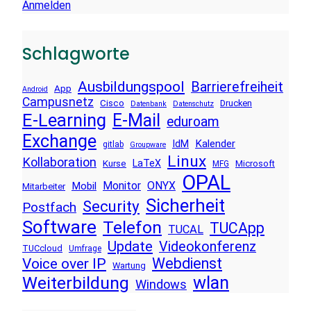
Anmelden
Schlagworte
Ausbildungspool
Barrierefreiheit
App
Android
Campusnetz
Cisco
Drucken
Datenbank
Datenschutz
E-Learning
E-Mail
eduroam
Exchange
Kalender
IdM
gitlab
Groupware
Linux
Kollaboration
LaTeX
Kurse
Microsoft
MFG
OPAL
Monitor
ONYX
Mobil
Mitarbeiter
Sicherheit
Security
Postfach
Software
Telefon
TUCApp
TUCAL
Update
Videokonferenz
TUCcloud
Umfrage
Voice over IP
Webdienst
Wartung
wlan
Weiterbildung
Windows