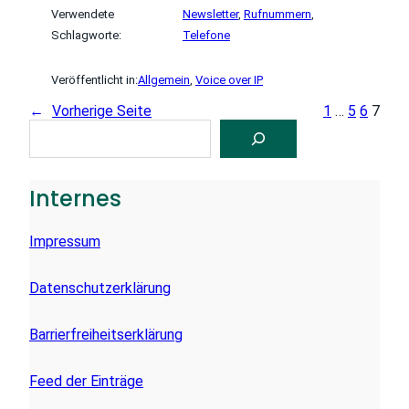
Verwendete
Newsletter
, 
Rufnummern
, 
Schlagworte:
Telefone
Veröffentlicht in:
Allgemein
, 
Voice over IP
←
Vorherige Seite
1
…
5
6
7
S
U
C
H
E
Internes
N
Impressum
Datenschutzerklärung
Barrierfreiheitserklärung
Feed der Einträge