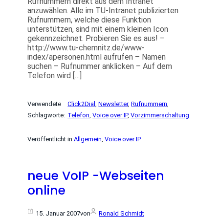
Rufnummern direkt aus dem Intranet
anzuwählen. Alle im TU-Intranet publizierten
Rufnummern, welche diese Funktion
unterstützen, sind mit einem kleinen Icon
gekennzeichnet. Probieren Sie es aus! –
http://www.tu-chemnitz.de/www-
index/apersonen.html aufrufen – Namen
suchen – Rufnummer anklicken – Auf dem
Telefon wird […]
Verwendete
Click2Dial
, 
Newsletter
, 
Rufnummern
, 
Schlagworte:
Telefon
, 
Voice over IP
, 
Vorzimmerschaltung
Veröffentlicht in:
Allgemein
, 
Voice over IP
neue VoIP -Webseiten
online
15. Januar 2007
von
Ronald Schmidt