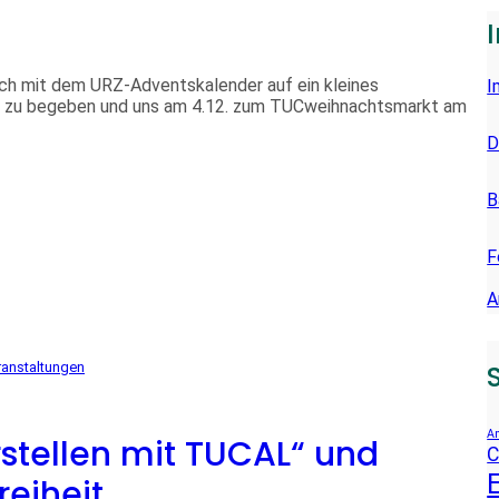
E
N
 sich mit dem URZ-Adventskalender auf ein kleines
I
 zu begeben und uns am 4.12. zum TUCweihnachtsmarkt am
D
B
F
A
ranstaltungen
An
stellen mit TUCAL“ und
C
reiheit