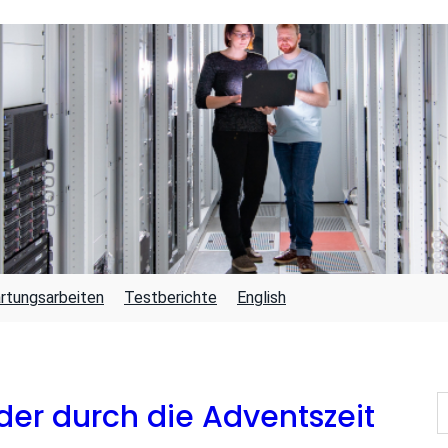
rtungsarbeiten
Testberichte
English
S
er durch die Adventszeit
U
C
H