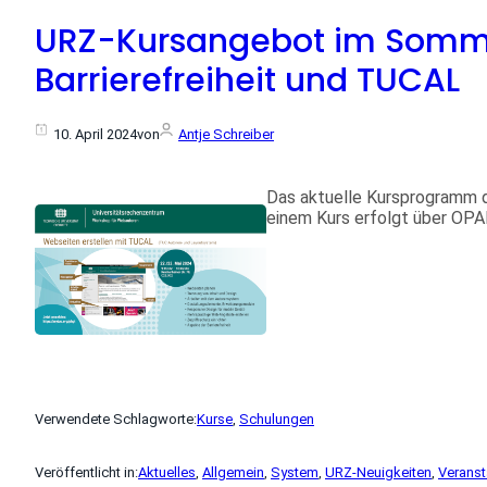
URZ-Kursangebot im Sommer
Barrierefreiheit und TUCAL
10. April 2024
von
Antje Schreiber
Das aktuelle Kursprogramm d
einem Kurs erfolgt über OPA
Verwendete Schlagworte:
Kurse
, 
Schulungen
Veröffentlicht in:
Aktuelles
, 
Allgemein
, 
System
, 
URZ-Neuigkeiten
, 
Veranst