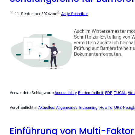
11. September 2024
von
Antje Schreiber
Auch im Wintersemester möch
Schritte zur Erstellung von 
vermitteln.Zusätzlich beinh
Prüfung auf Barrierefreiheit 
Dokumentenformaten.
Verwendete Schlagworte:
Accessibility
, 
Barrierefreiheit
, 
PDF
, 
TUCAL
, 
Vid
Veröffentlicht in:
Aktuelles
, 
Allgemeines
, 
E-Learning
, 
HowTo
, 
URZ-Neuigk
Einführung von Multi-Fakto