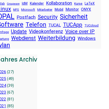
Kollaboration
Kalender
IdM
LaTeX
Kurse
tlab
Groupware
Linux
Monitor
ONYX
Mobil
Microsoft
Mitarbeiter
MFG
OPAL
Sicherheit
Security
Postfach
Software
Telefon
TUCApp
TUCAL
TUCcloud
Voice over IP
Update
Videokonferenz
mfrage
Weiterbildung
Webdienst
Windows
artung
wlan
Jahres Archiv
026
(27)
025
(49)
024
(39)
023
(67)
022
(81)
021
(85)