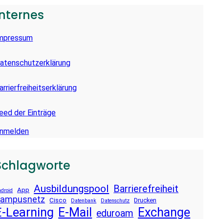
Internes
mpressum
atenschutzerklärung
arrierfreiheitserklärung
eed der Einträge
nmelden
Schlagworte
Ausbildungspool
Barrierefreiheit
App
droid
ampusnetz
Cisco
Drucken
Datenbank
Datenschutz
E-Learning
E-Mail
Exchange
eduroam