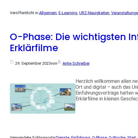
Veröffentlicht in:
Allgemein
, 
E-Learning
, 
URZ-Neuigkeiten
, 
Veranstaltung
O-Phase: Die wichtigsten I
Erklärfilme
29. September 2023
von
Antje Schreiber
Herzlich willkommen allen n
Ort und digital – auch das U
Einführungsvorträge halten wi
Erklärfilme in kleinen Geschi
Verwendete Schlagworte:
Dienste
, 
Einführung
, 
O-Phase
, 
O-Woche
, 
Start