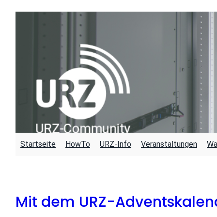
Zum
Inhalt
springen
Startseite
HowTo
URZ-Info
Veranstaltungen
Wa
Mit dem URZ-Adventskalend