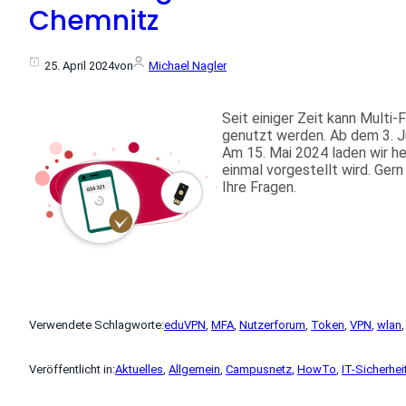
Chemnitz
25. April 2024
von
Michael Nagler
Seit einiger Zeit kann Multi
genutzt werden. Ab dem 3. J
Am 15. Mai 2024 laden wir he
einmal vorgestellt wird. Ger
Ihre Fragen.
Verwendete Schlagworte:
eduVPN
, 
MFA
, 
Nutzerforum
, 
Token
, 
VPN
, 
wlan
,
Veröffentlicht in:
Aktuelles
, 
Allgemein
, 
Campusnetz
, 
HowTo
, 
IT-Sicherhei