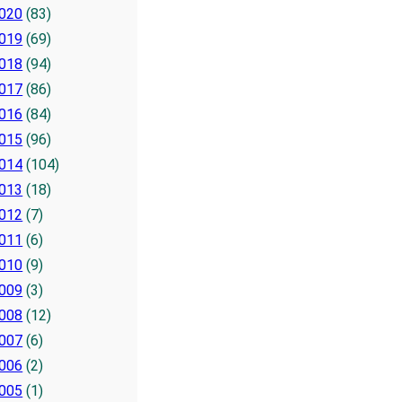
020
(83)
019
(69)
018
(94)
017
(86)
016
(84)
015
(96)
014
(104)
013
(18)
012
(7)
011
(6)
010
(9)
009
(3)
008
(12)
007
(6)
006
(2)
005
(1)