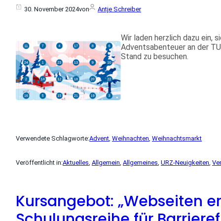
30. November 2024
von
Antje Schreiber
Wir laden herzlich dazu ein,
Adventsabenteuer an der TU
Stand zu besuchen.
Verwendete Schlagworte:
Advent
, 
Weihnachten
, 
Weihnachtsmarkt
Veröffentlicht in:
Aktuelles
, 
Allgemein
, 
Allgemeines
, 
URZ-Neuigkeiten
, 
Ve
Kursangebot: „Webseiten er
Schulungsreihe für Barrieref