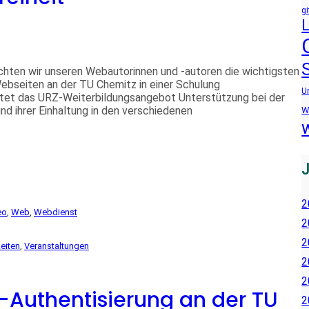
gi
ten wir unseren Webautorinnen und -autoren die wichtigsten
Webseiten an der TU Chemitz in einer Schulung
U
altet das URZ-Weiterbildungsangebot Unterstützung bei der
und ihrer Einhaltung in den verschiedenen
W
2
eo
, 
Web
, 
Webdienst
2
2
eiten
, 
Veranstaltungen
2
2
r-Authentisierung an der TU
2