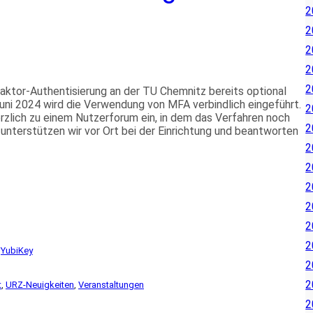
2
2
2
2
2
-Faktor-Authentisierung an der TU Chemnitz bereits optional
uni 2024 wird die Verwendung von MFA verbindlich eingeführt.
2
rzlich zu einem Nutzerforum ein, in dem das Verfahren noch
2
n unterstützen wir vor Ort bei der Einrichtung und beantworten
2
2
2
2
2
2
 
YubiKey
2
2
t
, 
URZ-Neuigkeiten
, 
Veranstaltungen
2