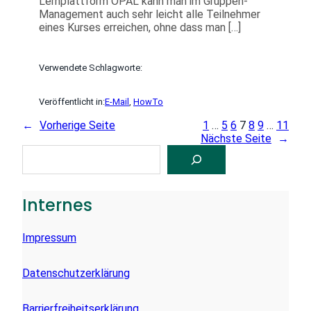
Lernplattform OPAL kann man im Gruppen-
Management auch sehr leicht alle Teilnehmer
eines Kurses erreichen, ohne dass man […]
Verwendete Schlagworte:
Veröffentlicht in:
E-Mail
, 
HowTo
←
Vorherige Seite
1
…
5
6
7
8
9
…
11
Nächste Seite
→
S
U
C
H
E
Internes
N
Impressum
Datenschutzerklärung
Barrierfreiheitserklärung