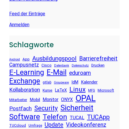
Feed der Einträge
Anmelden
Schlagworte
Ausbildungspool
Barrierefreiheit
App
Android
Campusnetz
Cisco
Drucken
Datenbank
Datenschutz
E-Learning
E-Mail
eduroam
Exchange
Kalender
IdM
gitlab
Groupware
Linux
Kollaboration
LaTeX
Kurse
Microsoft
MFG
OPAL
Monitor
ONYX
Mobil
Mitarbeiter
Sicherheit
Security
Postfach
Software
Telefon
TUCApp
TUCAL
Update
Videokonferenz
TUCcloud
Umfrage