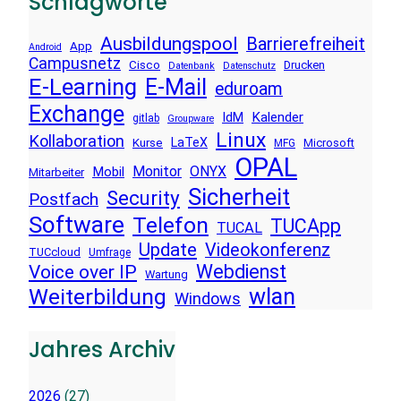
Schlagworte
Ausbildungspool
Barrierefreiheit
App
Android
Campusnetz
Cisco
Drucken
Datenbank
Datenschutz
E-Learning
E-Mail
eduroam
Exchange
Kalender
IdM
gitlab
Groupware
Linux
Kollaboration
LaTeX
Kurse
Microsoft
MFG
OPAL
Monitor
ONYX
Mobil
Mitarbeiter
Sicherheit
Security
Postfach
Software
Telefon
TUCApp
TUCAL
Update
Videokonferenz
TUCcloud
Umfrage
Voice over IP
Webdienst
Wartung
wlan
Weiterbildung
Windows
Jahres Archiv
2026
(27)