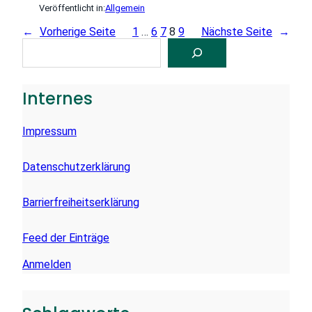
Veröffentlicht in:
Allgemein
←
Vorherige Seite
1
…
6
7
8
9
Nächste Seite
→
S
U
C
H
E
Internes
N
Impressum
Datenschutzerklärung
Barrierfreiheitserklärung
Feed der Einträge
Anmelden