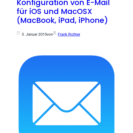
Konfiguration von E-Mail
für iOS und MacOSX
(MacBook, iPad, iPhone)
5. Januar 2015
von
Frank Richter