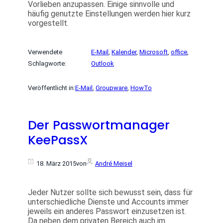
Vorlieben anzupassen. Einige sinnvolle und
häufig genutzte Einstellungen werden hier kurz
vorgestellt.
Verwendete
E-Mail
, 
Kalender
, 
Microsoft
, 
office
, 
Schlagworte:
Outlook
Veröffentlicht in:
E-Mail
, 
Groupware
, 
HowTo
Der Passwortmanager
KeePassX
18. März 2015
von
André Meisel
Jeder Nutzer sollte sich bewusst sein, dass für
unterschiedliche Dienste und Accounts immer
jeweils ein anderes Passwort einzusetzen ist.
Da neben dem privaten Bereich auch im