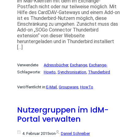
im Mail-Klienten mit dem im Exchange-
Postfach nicht oder nur teilweise möglich. Mit
Hilfe des CardDAV-Gateways und einem Add-on
ist es Thunderbird-Nutzern möglich, diese
Einschränkung zu umgehen. Zunächst muss das
Add-on „SOGo Connector Thunderbird
extension“ von dieser Webseite
heruntergeladen und in Thunderbird installiert
[…]
Verwendete
Adressbücher
, 
Exchange
, 
Exchange-
Schlagworte:
Howto
, 
Synchronisation
, 
Thunderbird
Veröffentlicht in:
E-Mail
, 
Groupware
, 
HowTo
Nutzergruppen im IdM-
Portal verwalten
4. Februar 2015
von
Daniel Schreiber