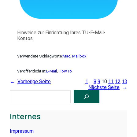
Hinweise zur Einrichtung Ihres TU-E-Mail-
Kontos
Verwendete Schlagworte:
Mac
, 
Mailbox
Veröffentlicht in:
E-Mail
, 
HowTo
←
Vorherige Seite
1
…
8
9
10
11
12
13
Nächste Seite
→
S
U
C
H
E
Internes
N
Impressum