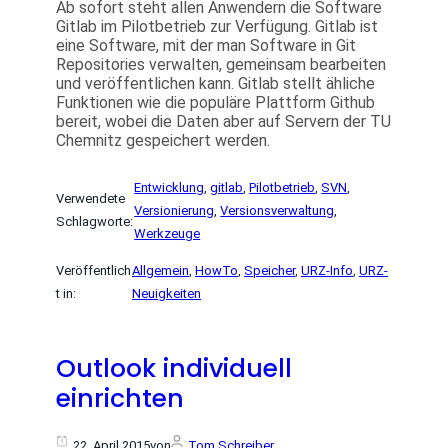
Ab sofort steht allen Anwendern die Software
Gitlab im Pilotbetrieb zur Verfügung. Gitlab ist
eine Software, mit der man Software in Git
Repositories verwalten, gemeinsam bearbeiten
und veröffentlichen kann. Gitlab stellt ähliche
Funktionen wie die populäre Plattform Github
bereit, wobei die Daten aber auf Servern der TU
Chemnitz gespeichert werden.
Entwicklung
, 
gitlab
, 
Pilotbetrieb
, 
SVN
, 
Verwendete
Versionierung
, 
Versionsverwaltung
, 
Schlagworte:
Werkzeuge
Veröffentlich
Allgemein
, 
HowTo
, 
Speicher
, 
URZ-Info
, 
URZ-
t in:
Neuigkeiten
Outlook individuell
einrichten
22. April 2015
von
Tom Schreiber