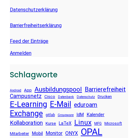
Datenschutzerklärung
Barrierfreiheitserklärung
Feed der Einträge
Anmelden
Schlagworte
Ausbildungspool
Barrierefreiheit
App
Android
Campusnetz
Cisco
Drucken
Datenbank
Datenschutz
E-Learning
E-Mail
eduroam
Exchange
Kalender
IdM
gitlab
Groupware
Linux
Kollaboration
LaTeX
Kurse
Microsoft
MFG
OPAL
Monitor
ONYX
Mobil
Mitarbeiter